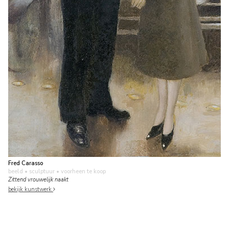
Fred Carasso
beeld • sculptuur
• voorheen te koop
Zittend vrouwelijk naakt
bekijk kunstwerk