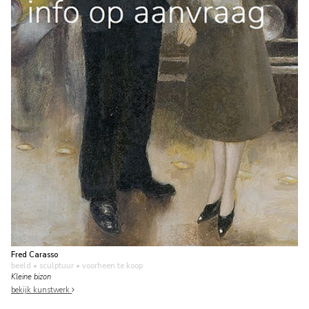
Fred Carasso
beeld • sculptuur
• voorheen te koop
Kleine bizon
bekijk kunstwerk