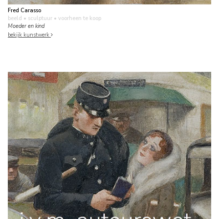
Fred Carasso
beeld • sculptuur
• voorheen te koop
Moeder en kind
bekijk kunstwerk