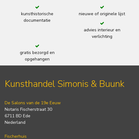
kunsthistorische
nieuwe of originele lijst
documentatie
advies interieur en
verlichting
gratis bezorgd en
opgehangen
Kunsthandel Simonis & Buunk
De Salons van de 19e Eeuw
Notaris Fischerstraat 30
6711 BD Ede
Nederland
Fischerhuis