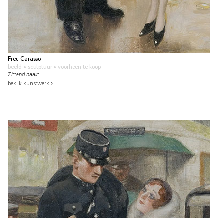
Fred Carasso
beeld • sculptuur
• voorheen te koop
Zittend naakt
bekijk kunstwerk