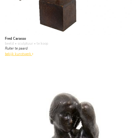
Fred Carasso
beeld • sculptuur
• te koop
Ruiter te paard
bekijk kunstwerk