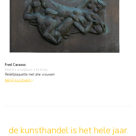
Fred Carasso
beeld • sculptuur
• te koop
Reliëfplaquette met drie vrouwen
bekijk kunstwerk
de kunsthandel is het hele jaar