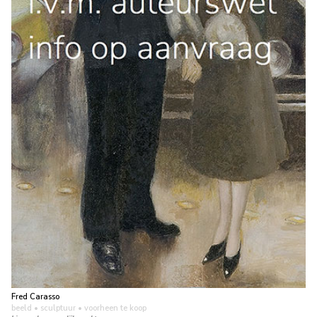
Fred Carasso
beeld • sculptuur
• voorheen te koop