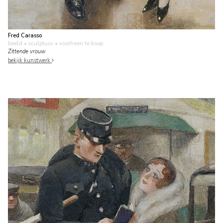
Fred Carasso
beeld • sculptuur
• voorheen te koop
Zittende vrouw
bekijk kunstwerk