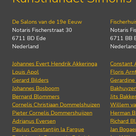
De Salons van de 19e Eeuw
Fischerhui
Notaris Fischerstraat 30
Notaris Fi
6711 BD Ede
6711 BB 
Nederland
Nederlan
Johannes Evert Hendrik Akkeringa
Constant 
Louis Apol
Floris Arn
Gerard Bilders
Gerardine
Johannes Bosboom
Bakhuyze
Bernard Blommers
Jits Bakke
Cornelis Christiaan Dommelshuizen
Willem va
Pieter Cornelis Dommershuijzen
Herman Bi
Adrianus Eversen
Richard B
Paulus Constantijn la Fargue
Jan Bogae