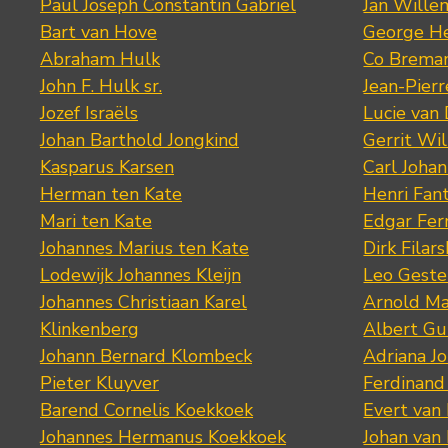
Paul Joseph Constantin Gabriel
Jan Wille
Bart van Hove
George He
Abraham Hulk
Co Brema
John F. Hulk sr.
Jean-Pier
Jozef Israëls
Lucie van 
Johan Barthold Jongkind
Gerrit Wil
Kasparus Karsen
Carl Joha
Herman ten Kate
Henri Fan
Mari ten Kate
Edgar Fer
Johannes Marius ten Kate
Dirk Filars
Lodewijk Johannes Kleijn
Leo Geste
Johannes Christiaan Karel
Arnold Ma
Klinkenberg
Albert Gu
Johann Bernard Klombeck
Adriana J
Pieter Kluyver
Ferdinand
Barend Cornelis Koekkoek
Evert van
Johannes Hermanus Koekkoek
Johan van