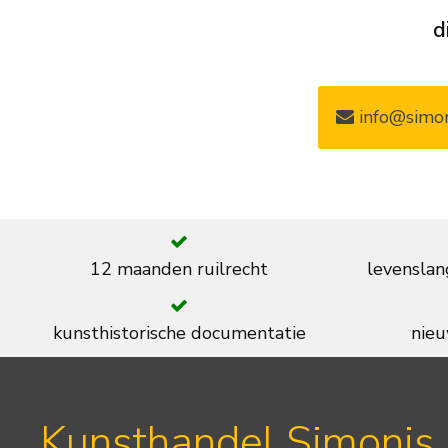
d
info@simon
12 maanden ruilrecht
levenslan
kunsthistorische documentatie
nieu
Kunsthandel Simonis