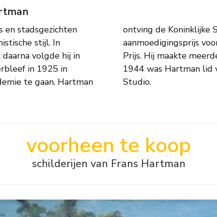
artman
s en stadsgezichten
Schilderkunst, een
stische stijl. In
rs, en de Pulchri
 daarna volgde hij in
-Frankrijk. Omstreeks
erbleef in 1925 in
ociëteit Pulchri
demie te gaan. Hartman
Studio.
voorheen te koop
schilderijen van Frans Hartman