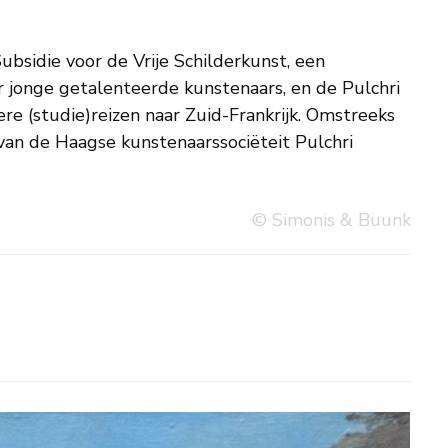
© Simonis & Buunk