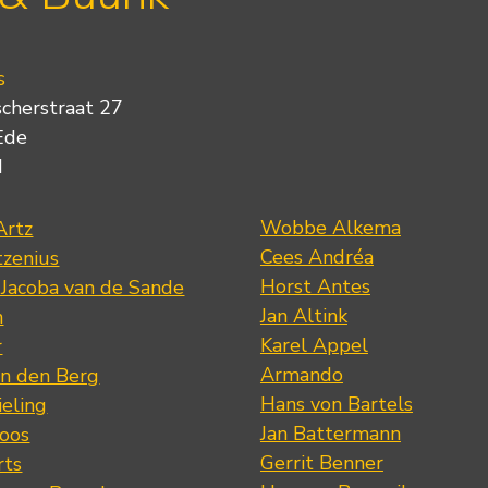
s
scherstraat 27
Ede
d
Wobbe Alkema
Artz
Cees Andréa
tzenius
Horst Antes
 Jacoba van de Sande
Jan Altink
n
Karel Appel
r
Armando
n den Berg
Hans von Bartels
eling
Jan Battermann
loos
Gerrit Benner
rts