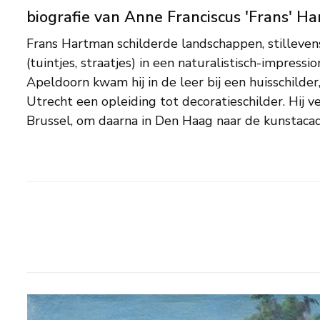
biografie van Anne Franciscus 'Frans' H
Frans Hartman schilderde landschappen, stilleven
ontving de Koninklijke Subsidie voor de Vrije 
(tuintjes, straatjes) in een naturalistisch-impressioni
aanmoedigingsprijs voor jonge getalenteerde kunstenaa
Apeldoorn kwam hij in de leer bij een huisschilder,
Prijs. Hij maakte meerdere (studie)reizen naar Zuid
Utrecht een opleiding tot decoratieschilder. Hij v
1944 was Hartman lid van de Haagse kunstenaarss
Brussel, om daarna in Den Haag naar de kunstaca