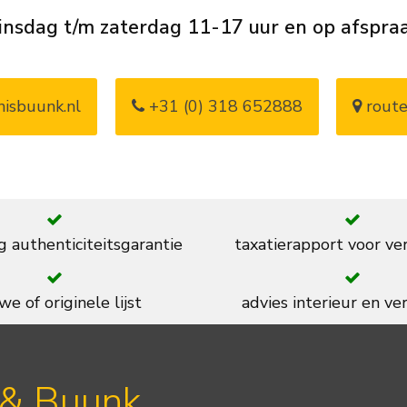
insdag t/m zaterdag 11-17 uur en op afspra
isbuunk.nl
+31 (0) 318 652888
route
g authenticiteitsgarantie
taxatierapport voor ve
we of originele lijst
advies interieur en ver
 & Buunk