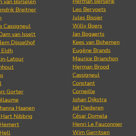
Herman Berserik
m van Borselen
Leo Bervoets
ndrik Breitner
Jules Bissier
n
Willy Boers
re Cassigneul
Jan Bogaerts
Dam van Isselt
Kees van Bohemen
lem Dijsselhof
Eugène Brands
n Eldh
Maurice Brianchon
tin-Latour
Herman Brood
nhout
Cassigneul
ki
Constant
l
Corneille
rc Gorter
Johan Dijkstra
illaume
Jef Diederen
ohanna Haanen
César Domela
 Hart Nibbrig
Henri Le Fauconnier
 Hemert
Wim Gerritsen
 Hell