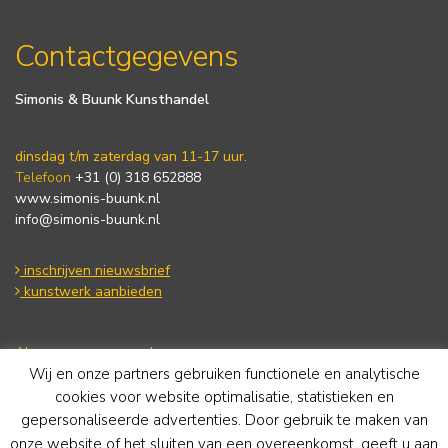
Contactgegevens
Simonis & Buunk Kunsthandel
dinsdag t/m zaterdag van 11-17 uur.
Telefoon
+31 (0) 318 652888
www.simonis-buunk.nl
info@simonis-buunk.nl
inschrijven nieuwsbrief
kunstwerk aanbieden
Algemene voorwaarden
Wij en onze partners gebruiken functionele en analytische
Privacy statement
Cookie Policy
cookies voor website optimalisatie, statistieken en
Disclaimer
gepersonaliseerde advertenties. Door gebruik te maken van
onze website of het sluiten van een overeenkomst, geeft u aan