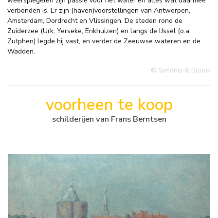
weerspiegelen zijn passie voor het water en alles wat daarmee
verbonden is. Er zijn (haven)voorstellingen van Antwerpen,
Amsterdam, Dordrecht en Vlissingen. De steden rond de
Zuiderzee (Urk, Yerseke, Enkhuizen) en langs de IJssel (o.a.
Zutphen) legde hij vast, en verder de Zeeuwse wateren en de
Wadden.
© Simonis & Buunk
voorheen te koop
schilderijen van Frans Berntsen