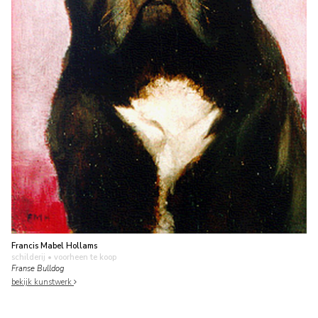
Francis Mabel Hollams
schilderij
• voorheen te koop
Franse Bulldog
bekijk kunstwerk