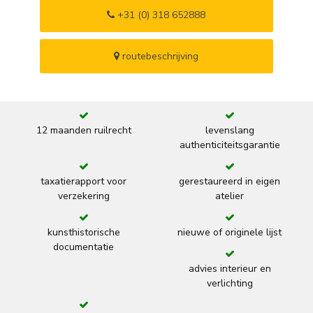
+31 (0) 318 652888
routebeschrijving
12 maanden ruilrecht
levenslang
authenticiteitsgarantie
taxatierapport voor
gerestaureerd in eigen
verzekering
atelier
kunsthistorische
nieuwe of originele lijst
documentatie
advies interieur en
verlichting