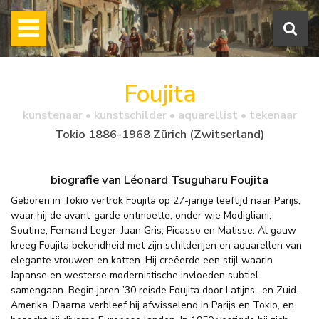
Foujita
kunstenaar • kunstschilder • aquarellist • tekenaar
Tokio 1886-1968 Zürich (Zwitserland)
biografie van Léonard Tsuguharu Foujita
Geboren in Tokio vertrok Foujita op 27-jarige leeftijd naar Parijs,
waar hij de avant-garde ontmoette, onder wie Modigliani,
Soutine, Fernand Leger, Juan Gris, Picasso en Matisse. Al gauw
kreeg Foujita bekendheid met zijn schilderijen en aquarellen van
elegante vrouwen en katten. Hij creëerde een stijl waarin
Japanse en westerse modernistische invloeden subtiel
samengaan. Begin jaren ’30 reisde Foujita door Latijns- en Zuid-
Amerika. Daarna verbleef hij afwisselend in Parijs en Tokio, en