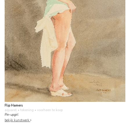
Flip Hamers
aquarel • tekening
• voorheen te koop
Pin-upgirl
bekijk kunstwerk