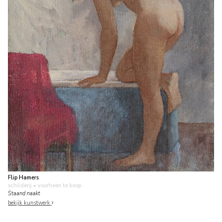
Flip Hamers
schilderij
• voorheen te koop
Staand naakt
bekijk kunstwerk