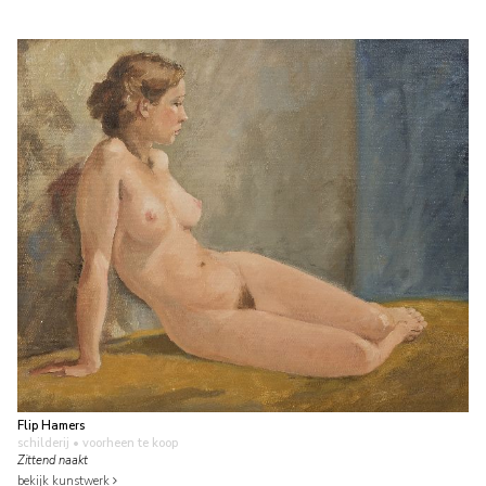
Flip Hamers
schilderij
• voorheen te koop
Zittend naakt
bekijk kunstwerk