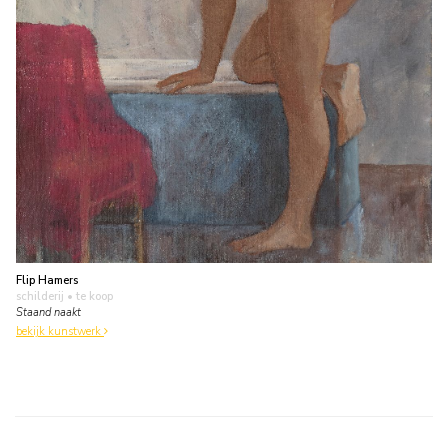
Flip Hamers
schilderij
• te koop
Staand naakt
bekijk kunstwerk