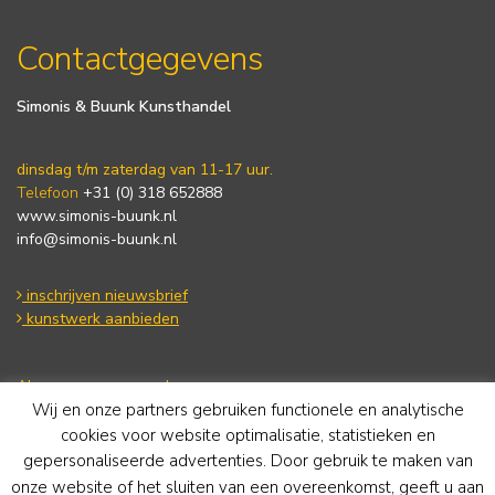
Contactgegevens
Simonis & Buunk Kunsthandel
dinsdag t/m zaterdag van 11-17 uur.
Telefoon
+31 (0) 318 652888
www.simonis-buunk.nl
info@simonis-buunk.nl
inschrijven nieuwsbrief
kunstwerk aanbieden
Algemene voorwaarden
Wij en onze partners gebruiken functionele en analytische
Privacy statement
Cookie Policy
cookies voor website optimalisatie, statistieken en
Disclaimer
gepersonaliseerde advertenties. Door gebruik te maken van
onze website of het sluiten van een overeenkomst, geeft u aan