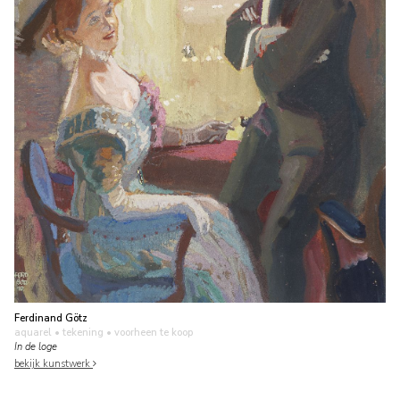
Ferdinand Götz
aquarel • tekening
• voorheen te koop
In de loge
bekijk kunstwerk