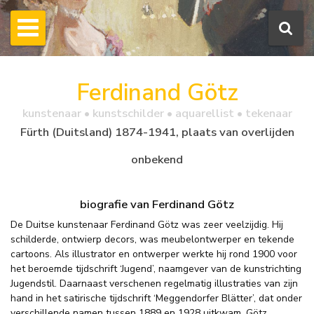
Ferdinand Götz
kunstenaar • kunstschilder • aquarellist • tekenaar
Fürth (Duitsland) 1874-1941, plaats van overlijden
onbekend
biografie van Ferdinand Götz
De Duitse kunstenaar Ferdinand Götz was zeer veelzijdig. Hij
schilderde, ontwierp decors, was meubelontwerper en tekende
cartoons. Als illustrator en ontwerper werkte hij rond 1900 voor
het beroemde tijdschrift ‘Jugend’, naamgever van de kunstrichting
Jugendstil. Daarnaast verschenen regelmatig illustraties van zijn
hand in het satirische tijdschrift ‘Meggendorfer Blätter’, dat onder
verschillende namen tussen 1889 en 1928 uitkwam. Götz