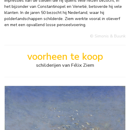
impressies van de steden die hij tijdens vele reizen bezocht, in
het bijzonder van Constantinopel en Venetië, betoverde hij vele
klanten. In de jaren 50 bezocht hij Nederland, waar hij
polderlandschappen schilderde. Ziem werkte vooral in olieverf
en met een opvallend losse penseelvoering.
© Simonis & Buunk
voorheen te koop
schilderijen van Félix Ziem