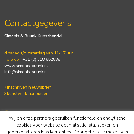
Contactgegevens
Simonis & Buunk Kunsthandel
dinsdag t/m zaterdag van 11-17 uur.
Telefoon
+31 (0) 318 652888
www.simonis-buunk.nl
info@simonis-buunk.nl
inschrijven nieuwsbrief
kunstwerk aanbieden
Algemene voorwaarden
Wij en onze partners gebruiken functionele en analytische
Privacy statement
Cookie Policy
cookies voor website optimalisatie, statistieken en
Disclaimer
gepersonaliseerde advertenties. Door gebruik te maken van