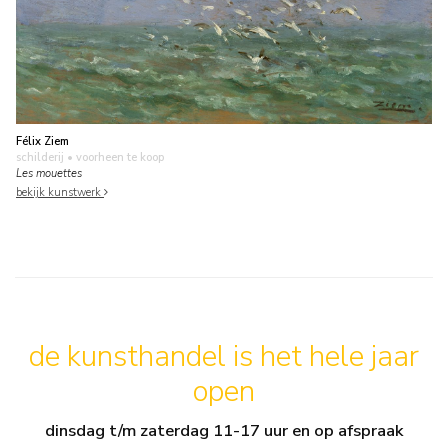
Félix Ziem
schilderij
• voorheen te koop
Les mouettes
bekijk kunstwerk
de kunsthandel is het hele jaar
open
dinsdag t/m zaterdag 11-17 uur en op afspraak