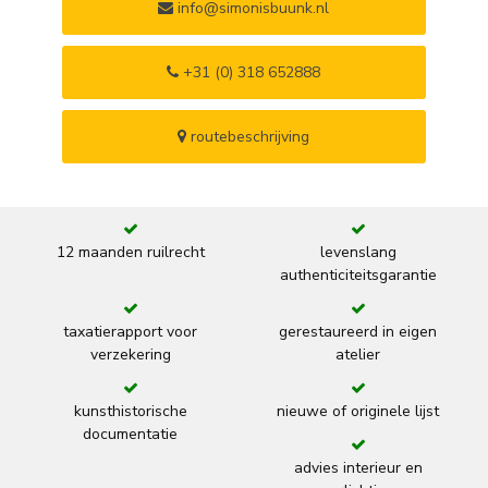
info@simonisbuunk.nl
+31 (0) 318 652888
routebeschrijving
12 maanden ruilrecht
levenslang
authenticiteitsgarantie
taxatierapport voor
gerestaureerd in eigen
verzekering
atelier
kunsthistorische
nieuwe of originele lijst
documentatie
advies interieur en