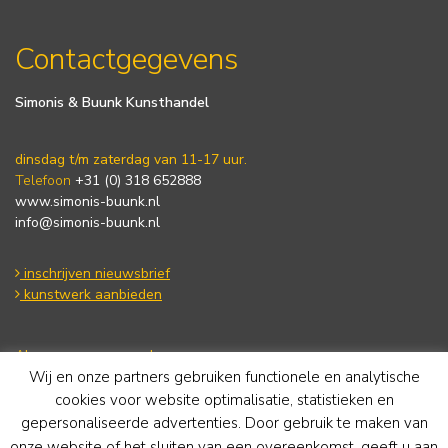
Contactgegevens
Simonis & Buunk Kunsthandel
dinsdag t/m zaterdag van 11-17 uur.
Telefoon
+31 (0) 318 652888
www.simonis-buunk.nl
info@simonis-buunk.nl
inschrijven nieuwsbrief
kunstwerk aanbieden
Algemene voorwaarden
Wij en onze partners gebruiken functionele en analytische
Privacy statement
Cookie Policy
cookies voor website optimalisatie, statistieken en
Disclaimer
gepersonaliseerde advertenties. Door gebruik te maken van
onze website of het sluiten van een overeenkomst, geeft u aan