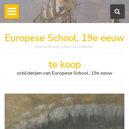
Europese School, 19e eeuw
kunstenaar • kunstschilder
te koop
schilderijen van Europese School, 19e eeuw