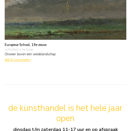
Europese School, 19e eeuw
schilderij
• te koop
Onweer boven een weidelandschap
bekijk kunstwerk
de kunsthandel is het hele jaar
open
dinsdag t/m zaterdag 11-17 uur en op afspraak