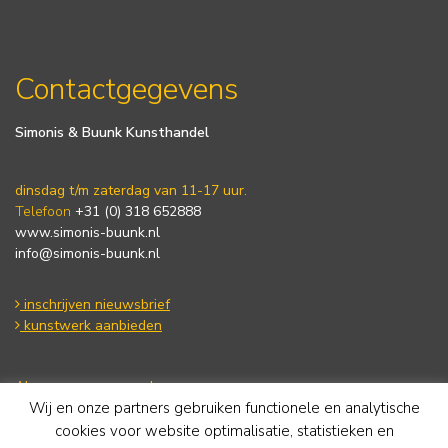
Contactgegevens
Simonis & Buunk Kunsthandel
dinsdag t/m zaterdag van 11-17 uur.
Telefoon
+31 (0) 318 652888
www.simonis-buunk.nl
info@simonis-buunk.nl
inschrijven nieuwsbrief
kunstwerk aanbieden
Algemene voorwaarden
Privacy statement
Wij en onze partners gebruiken functionele en analytische
Cookie Policy
cookies voor website optimalisatie, statistieken en