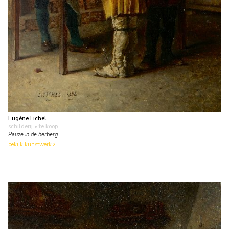
Eugène Fichel
schilderij
• te koop
Pauze in de herberg
bekijk kunstwerk