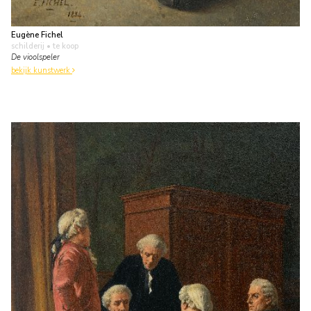
Eugène Fichel
schilderij
• te koop
De vioolspeler
bekijk kunstwerk