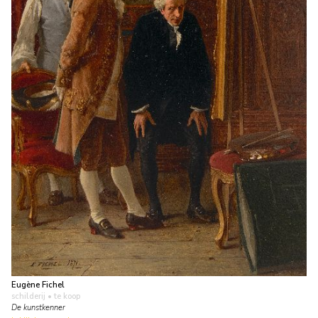
Eugène Fichel
schilderij
• te koop
De kunstkenner