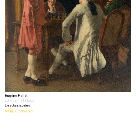
Eugène Fichel
schilderij
• te koop
De schaakspelers
bekijk kunstwerk