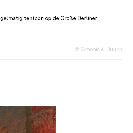
© Simonis & Buunk