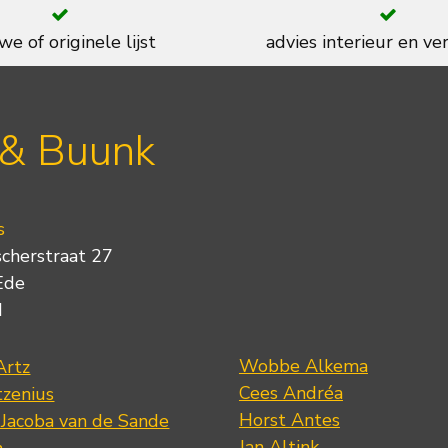
we of originele lijst
advies interieur en ver
 & Buunk
s
scherstraat 27
Ede
d
Wobbe Alkema
Artz
Cees Andréa
tzenius
Horst Antes
 Jacoba van de Sande
Jan Altink