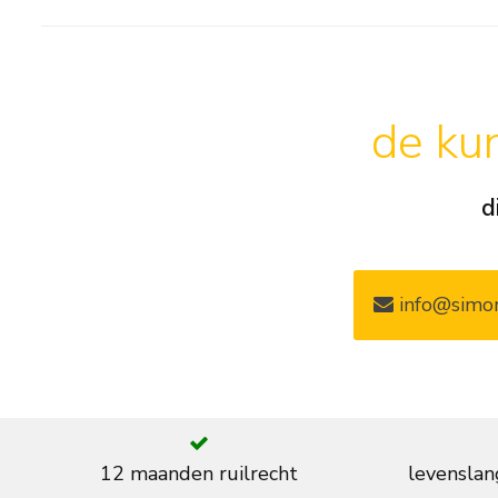
de kun
d
info@simon
12 maanden ruilrecht
levenslan