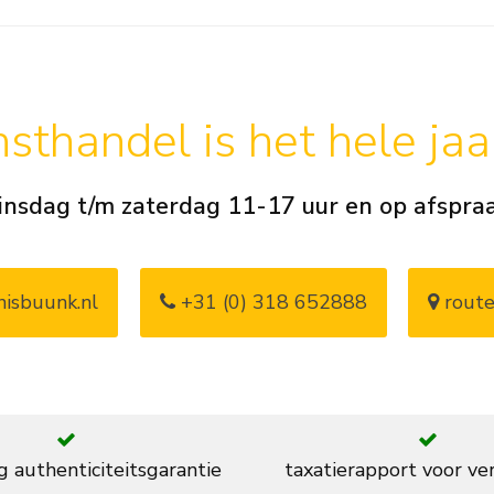
sthandel is het hele ja
insdag t/m zaterdag 11-17 uur en op afspra
isbuunk.nl
+31 (0) 318 652888
route
g authenticiteitsgarantie
taxatierapport voor ve