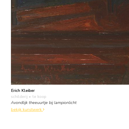
Erich Kleiber
schilderij
• te koop
Avondlijk theeuurtje bij lampionlicht
bekijk kunstwerk