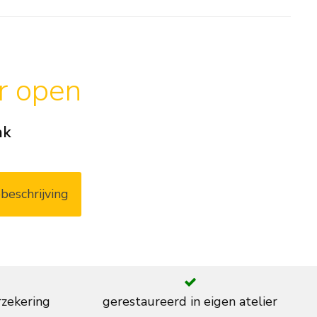
ar open
ak
beschrijving
rzekering
gerestaureerd in eigen atelier