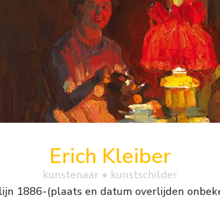
Erich Kleiber
kunstenaar • kunstschilder
lijn 1886-(plaats en datum overlijden onbek