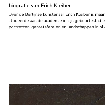
biografie van Erich Kleiber
Over de Berlijnse kunstenaar Erich Kleiber is maar
stelde hij vanaf 1913 regelmatig tentoon op 
studeerde aan de academie in zijn geboortestad e
portretten, genretaferelen en landschappen in oli