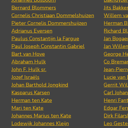
Johannes Bosboom
Bakhuyze
Bernard Blommers
Jits Bakke
Cornelis Christiaan Dommelshuizen
Willem va
Pieter Cornelis Dommershuijzen
Herman Bi
Adrianus Eversen
Richard B
Paulus Constantijn la Fargue
Jan Bogae
Paul Joseph Constantin Gabriel
Jan Wille
Bart van Hove
George He
Abraham Hulk
Co Brema
John F. Hulk sr.
Jean-Pier
Jozef Israëls
Lucie van 
Johan Barthold Jongkind
Gerrit Wil
Kasparus Karsen
Carl Joha
Herman ten Kate
Henri Fan
Mari ten Kate
Edgar Fer
Johannes Marius ten Kate
Dirk Filars
Lodewijk Johannes Kleijn
Leo Geste