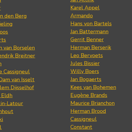
n
Karel Appel
r
Armando
n den Berg
Hans von Bartels
eling
Jan Battermann
loos
Gerrit Benner
rts
Herman Berserik
m van Borselen
Leo Bervoets
ndrik Breitner
Jules Bissier
n
Willy Boers
re Cassigneul
Jan Bogaerts
Dam van Isselt
Kees van Bohemen
lem Dijsselhof
Eugène Brands
n Eldh
Maurice Brianchon
tin-Latour
Herman Brood
nhout
Cassigneul
ki
Constant
l