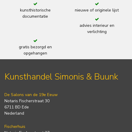
kunsthistorische
nieuwe of originele lijst
documentatie
advies interieur en
verlichting
gratis bezorgd en
opgehangen
Kunsthandel Simonis & Buunk
De Salons van de 19e Eeuw
Notaris Fischerstraat 30
6711 BD Ede
Nederland
Fischerhuis