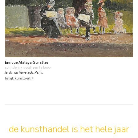
Enrique Atalaya González
schilderij
• voorheen te koop
Jardin du Ranelagh, Parijs
bekijk kunstwerk
de kunsthandel is het hele jaar