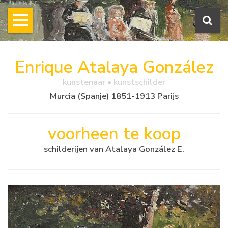
Enrique Atalaya González
kunstenaar • kunstschilder
Murcia (Spanje) 1851-1913 Parijs
voorheen te koop
schilderijen van Atalaya González E.