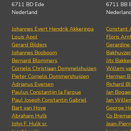
6711 BD Ede
6711 BB 
Nederland
Nederlan
Johannes Evert Hendrik Akkeringa
Constant 
Louis Apol
Floris Arn
Gerard Bilders
Gerardine
Johannes Bosboom
Bakhuyze
Bernard Blommers
Jits Bakke
Cornelis Christiaan Dommelshuizen
Willem va
Pieter Cornelis Dommershuijzen
Herman Bi
Adrianus Eversen
Richard B
Paulus Constantijn la Fargue
Jan Bogae
Paul Joseph Constantin Gabriel
Jan Wille
Bart van Hove
George He
Abraham Hulk
Co Brema
John F. Hulk sr.
Jean-Pier