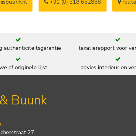
isbuunk.nl
+31 (0) 318 652888
route
g authenticiteitsgarantie
taxatierapport voor ve
we of originele lijst
advies interieur en ver
 & Buunk
s
scherstraat 27