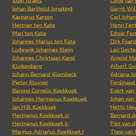
Jozef Israëls
Lucie van 
Johan Barthold Jongkind
Gerrit Wil
Kasparus Karsen
Carl Joha
Herman ten Kate
Henri Fan
Mari ten Kate
Edgar Fer
Johannes Marius ten Kate
Dirk Filars
Lodewijk Johannes Kleijn
Leo Geste
Johannes Christiaan Karel
Arnold Ma
Klinkenberg
Albert Gu
Johann Bernard Klombeck
Adriana J
Pieter Kluyver
Ferdinand
Barend Cornelis Koekkoek
Evert van
Johannes Hermanus Koekkoek
Johan van
Jan H.B. Koekkoek
Hetty Hey
Hermanus Koekkoek sr.
Bernard 
Hermanus Koekkoek jr.
Piet van 
Marinus Adrianus Koekkoek I
Theo van