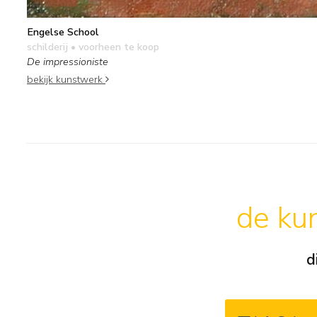
Engelse School
schilderij
• voorheen te koop
De impressioniste
bekijk kunstwerk
de kun
d