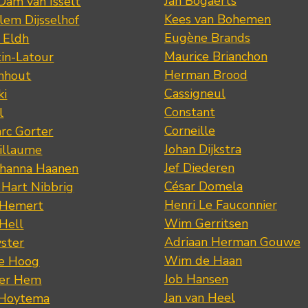
Jan Bogaerts
Dam van Isselt
Kees van Bohemen
lem Dijsselhof
Eugène Brands
n Eldh
Maurice Brianchon
tin-Latour
Herman Brood
nhout
Cassigneul
ki
Constant
l
Corneille
rc Gorter
Johan Dijkstra
illaume
Jef Diederen
ohanna Haanen
César Domela
 Hart Nibbrig
Henri Le Fauconnier
 Hemert
Wim Gerritsen
 Hell
Adriaan Herman Gouwe
ster
Wim de Haan
de Hoog
Job Hansen
der Hem
Jan van Heel
 Hoytema