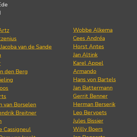
Ede
d
Wobbe Alkema
Artz
Cees Andréa
tzenius
Horst Antes
 Jacoba van de Sande
Jan Altink
n
Karel Appel
r
Armando
n den Berg
Hans von Bartels
eling
Jan Battermann
loos
Gerrit Benner
rts
Herman Berserik
m van Borselen
Leo Bervoets
ndrik Breitner
Jules Bissier
n
Willy Boers
re Cassigneul