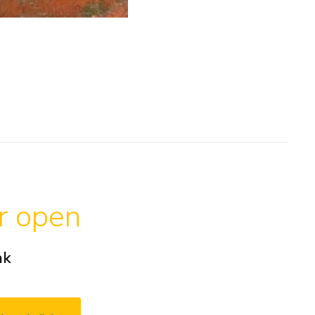
ar open
ak