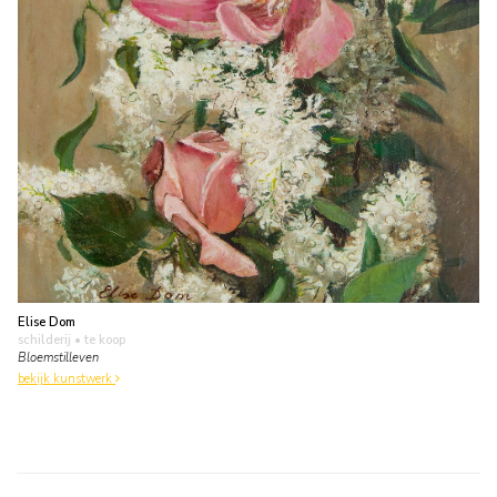
Elise Dom
schilderij
• te koop
Bloemstilleven
bekijk kunstwerk