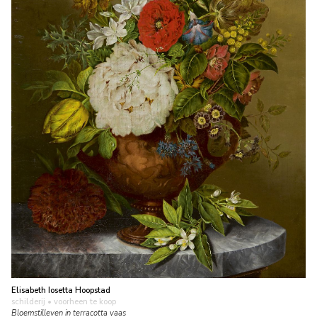
Elisabeth Iosetta Hoopstad
schilderij
• voorheen te koop
Bloemstilleven in terracotta vaas