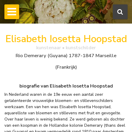
Elisabeth Iosetta Hoopstad
kunstenaar • kunstschilder
Rio Demerary (Guyana) 1787-1847 Marseille
(Frankrijk)
biografie van Elisabeth Iosetta Hoopstad
In Nederland waren in de 19e eeuw een aantal zeer
getalenteerde vrouwelijke bloemen- en stillevenschilders
werkzaam. Een van hen was Elisabeth Iosetta Hoopstad,
aquarelliste van bloemen en stillevens met fruit en gevogelte.
Over haar leven is weinig bekend. Ze werd geboren als dochter
van een koopman in de Hollandse kolonie Demerary (thans deel
van Guyana) en kwam vermoedelijk rond 1810 naar Amsterdam.