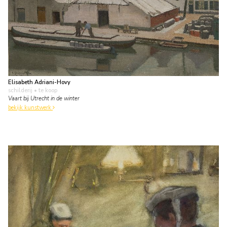
Elisabeth Adriani-Hovy
schilderij
• te koop
Vaart bij Utrecht in de winter
bekijk kunstwerk