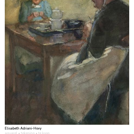
Elisabeth Adriani-Hovy
aquarel • tekening
• te koop