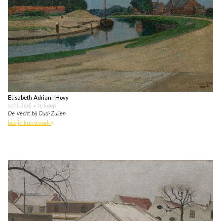
Elisabeth Adriani-Hovy
schilderij
• te koop
De Vecht bij Oud-Zuilen
bekijk kunstwerk