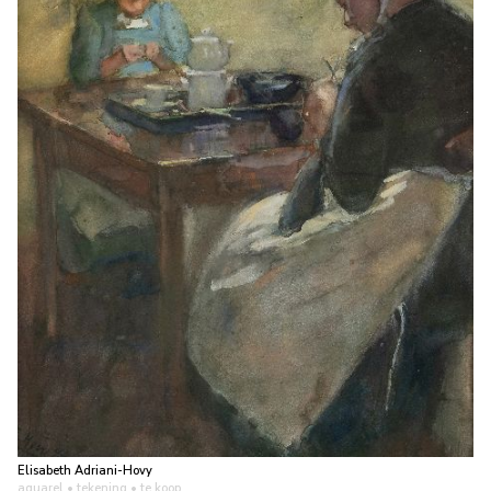
Elisabeth Adriani-Hovy
aquarel • tekening
• te koop