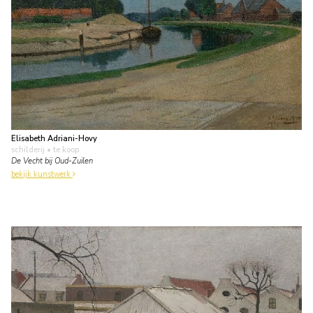
Elisabeth Adriani-Hovy
schilderij
• te koop
De Vecht bij Oud-Zuilen
bekijk kunstwerk