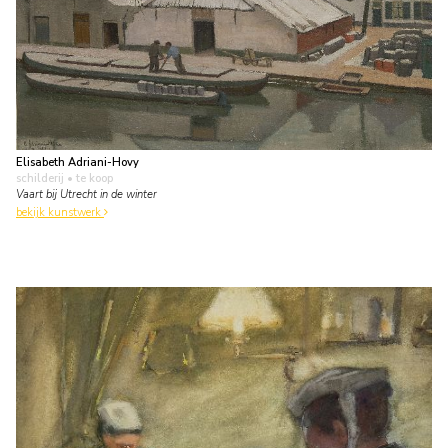
Elisabeth Adriani-Hovy
schilderij
• te koop
Vaart bij Utrecht in de winter
bekijk kunstwerk