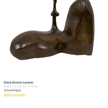
Elena Alvarez-Laveron
beeld • sculptuur
• te koop
Vrouwenfiguur
bekijk kunstwerk