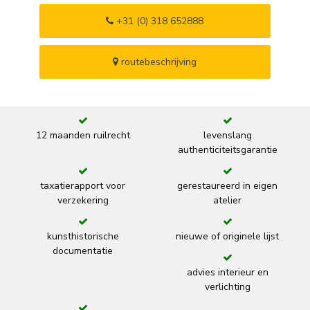
+31 (0) 318 652888
routebeschrijving
12 maanden ruilrecht
levenslang
authenticiteitsgarantie
taxatierapport voor
gerestaureerd in eigen
verzekering
atelier
kunsthistorische
nieuwe of originele lijst
documentatie
advies interieur en
verlichting