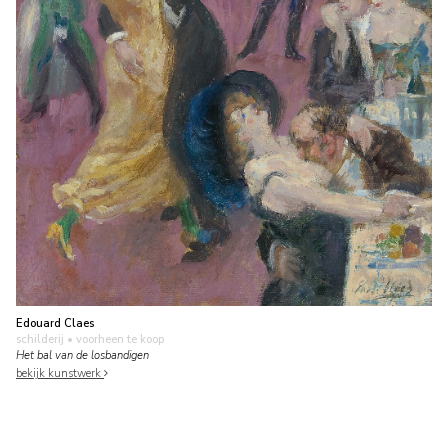
Edouard Claes
schilderij
• voorheen te koop
Het bal van de losbandigen
bekijk kunstwerk