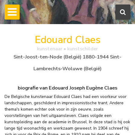
Edouard Claes
kunstenaar • kunstschilder
Sint-Joost-ten-Node (België) 1880-1944 Sint-
Lambrechts-Woluwe (België)
biografie van Edouard Joseph Eugène Claes
De Belgische kunstenaar Edouard Claes had een voorkeur voor
landschappen, geschilderd in impressionistische trant. Andere
thema's komen echter ook voor in zijn oeuvre, zoals
voorstellingen van het uitgaansleven. Claes volgde een
kunstopleiding aan de academie in Brussel. In deze stad is hij ook
lange tijd woonachtig en werkzaam geweest. In 1904 schreef hij
zich in voor de Prix de Rome, en in 1910 nam hij deel aan de