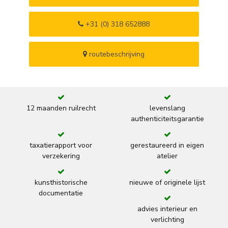
+31 (0) 318 652888
routebeschrijving
12 maanden ruilrecht
levenslang
authenticiteitsgarantie
taxatierapport voor
gerestaureerd in eigen
verzekering
atelier
kunsthistorische
nieuwe of originele lijst
documentatie
advies interieur en
verlichting