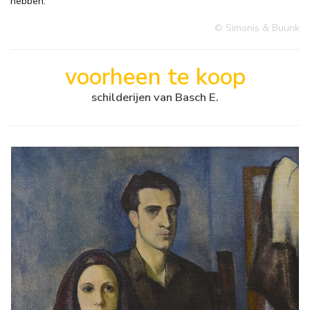
hebben.
© Simonis & Buunk
voorheen te koop
schilderijen van Basch E.