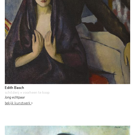
Edith Basch
schilderij
• voorheen te koop
Jong echtpaar
bekijk kunstwerk