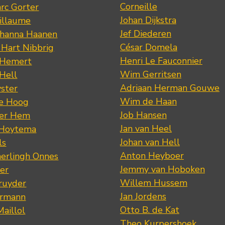
Corneille
rc Gorter
Johan Dijkstra
illaume
Jef Diederen
ohanna Haanen
César Domela
 Hart Nibbrig
Henri Le Fauconnier
 Hemert
Wim Gerritsen
 Hell
Adriaan Herman Gouwe
ster
Wim de Haan
de Hoog
Job Hansen
der Hem
Jan van Heel
 Hoytema
Johan van Hell
ls
Anton Heyboer
erlingh Onnes
Jemmy van Hoboken
er
Willem Hussem
ruyder
Jan Jordens
ermann
Otto B. de Kat
Maillol
Theo Kurpershoek
s