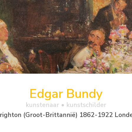
Edgar Bundy
kunstenaar • kunstschilder
righton (Groot-Brittannië) 1862-1922 Lond