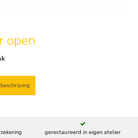
ar open
ak
beschrijving
rzekering
gerestaureerd in eigen atelier