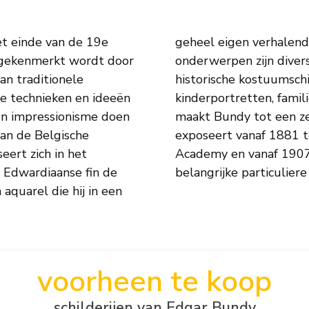
t einde van de 19e
tails uitwerkt. Zijn
e gekenmerkt wordt door
moristische ondertoon;
an traditionele
ijke vrouwen- en
e technieken en ideeën
t landelijke leven. Het
en impressionisme doen
liefde kunstenaar. Hij
van de Belgische
(1922) in de Royal
eert zich in het
erk komt in veel
e Edwardiaanse fin de
belangrijke particuliere
n aquarel die hij in een
voorheen te koop
schilderijen van Edgar Bundy