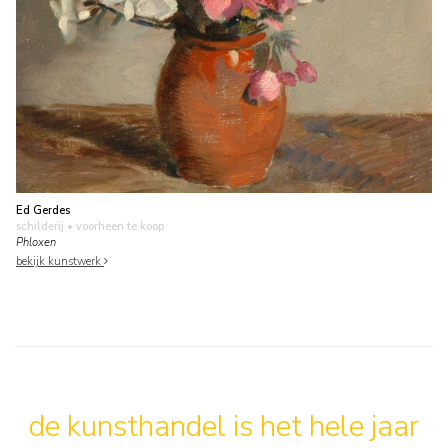
Ed Gerdes
schilderij
• voorheen te koop
Phloxen
bekijk kunstwerk
de kunsthandel is het hele jaar