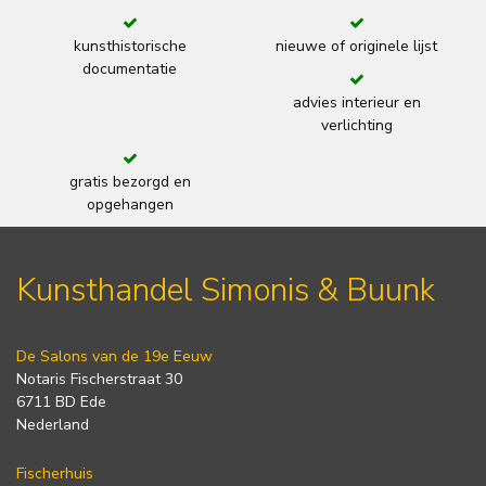
kunsthistorische
nieuwe of originele lijst
documentatie
advies interieur en
verlichting
gratis bezorgd en
opgehangen
Kunsthandel Simonis & Buunk
De Salons van de 19e Eeuw
Notaris Fischerstraat 30
6711 BD Ede
Nederland
Fischerhuis