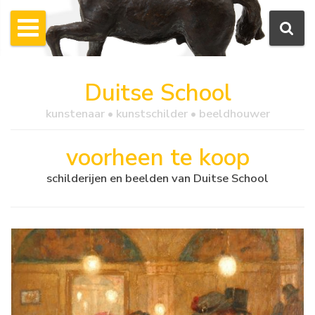
Duitse School
kunstenaar • kunstschilder • beeldhouwer
voorheen te koop
schilderijen en beelden van Duitse School