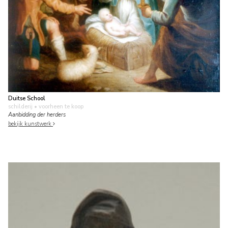
Duitse School
schilderij
• voorheen te koop
Aanbidding der herders
bekijk kunstwerk