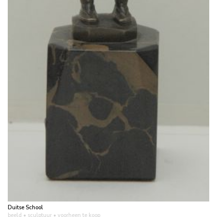
Duitse School
beeld • sculptuur
• voorheen te koop