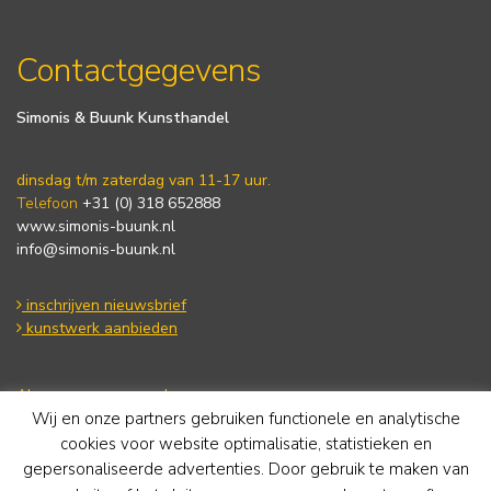
Contactgegevens
Simonis & Buunk Kunsthandel
dinsdag t/m zaterdag van 11-17 uur.
Telefoon
+31 (0) 318 652888
www.simonis-buunk.nl
info@simonis-buunk.nl
inschrijven nieuwsbrief
kunstwerk aanbieden
Algemene voorwaarden
Wij en onze partners gebruiken functionele en analytische
Privacy statement
Cookie Policy
cookies voor website optimalisatie, statistieken en
Disclaimer
gepersonaliseerde advertenties. Door gebruik te maken van