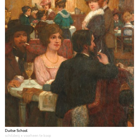
Duitse School
schilderij
• voorheen te koop