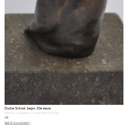
Duitse School, begin 20e eeuw
beeld • sculptuur
• voorheen te koop
Uil
bekijk kunstwerk