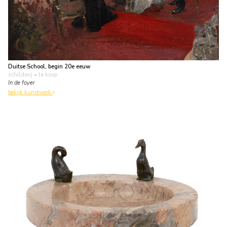
Duitse School, begin 20e eeuw
schilderij
• te koop
In de foyer
bekijk kunstwerk