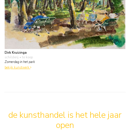
Dirk Kruizinga
schilderij
• te koop
Zomerdag in het park
bekijk kunstwerk
de kunsthandel is het hele jaar
open