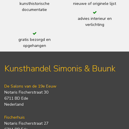
kunsthistorische
nieuwe of originele lijst
documentatie
advies interieur en
verlichting
gratis bezorgd en
opgehangen
Kunsthandel Simonis & Buunk
De Salons van de 19e Eeuw
Notaris Fischerstraat 30
6711 BD Ede
Nederland
Fischerhuis
Notaris Fischerstraat 27