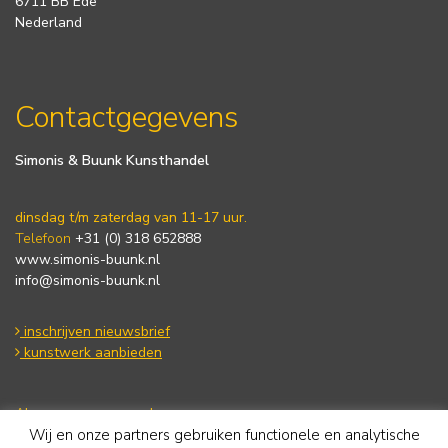
6711 BB Ede
Nederland
Contactgegevens
Simonis & Buunk Kunsthandel
dinsdag t/m zaterdag van 11-17 uur.
Telefoon
+31 (0) 318 652888
www.simonis-buunk.nl
info@simonis-buunk.nl
inschrijven nieuwsbrief
kunstwerk aanbieden
Algemene voorwaarden
Wij en onze partners gebruiken functionele en analytische
Privacy statement