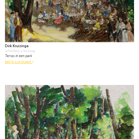
Dirk Kruizinga
schilderij
• te koop
Terras in een park
bekijk kunstwerk