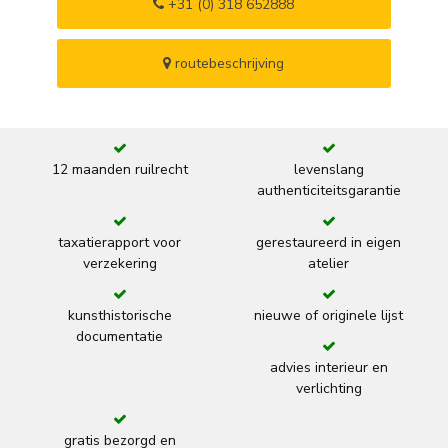
+31 (0) 318 652888
routebeschrijving
12 maanden ruilrecht
levenslang
authenticiteitsgarantie
taxatierapport voor
gerestaureerd in eigen
verzekering
atelier
kunsthistorische
nieuwe of originele lijst
documentatie
advies interieur en
verlichting
gratis bezorgd en