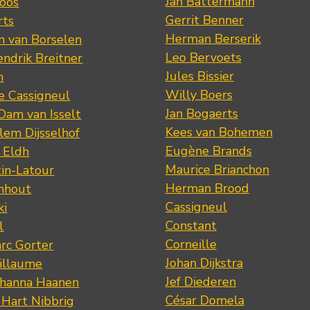
Jan Battermann
loos
Gerrit Benner
rts
Herman Berserik
m van Borselen
Leo Bervoets
ndrik Breitner
Jules Bissier
n
Willy Boers
re Cassigneul
Jan Bogaerts
Dam van Isselt
Kees van Bohemen
lem Dijsselhof
Eugène Brands
n Eldh
Maurice Brianchon
tin-Latour
Herman Brood
nhout
Cassigneul
ki
Constant
l
Corneille
rc Gorter
Johan Dijkstra
illaume
Jef Diederen
ohanna Haanen
César Domela
 Hart Nibbrig