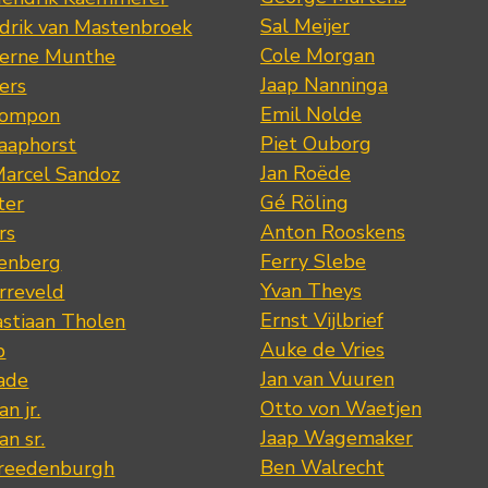
Sal Meijer
drik van Mastenbroek
Cole Morgan
jerne Munthe
Jaap Nanninga
ers
Emil Nolde
Pompon
Piet Ouborg
Raaphorst
Jan Roëde
arcel Sandoz
Gé Röling
ter
Anton Rooskens
rs
Ferry Slebe
renberg
Yvan Theys
arreveld
Ernst Vijlbrief
stiaan Tholen
Auke de Vries
p
Jan van Vuuren
ade
Otto von Waetjen
n jr.
Jaap Wagemaker
n sr.
Ben Walrecht
Vreedenburgh