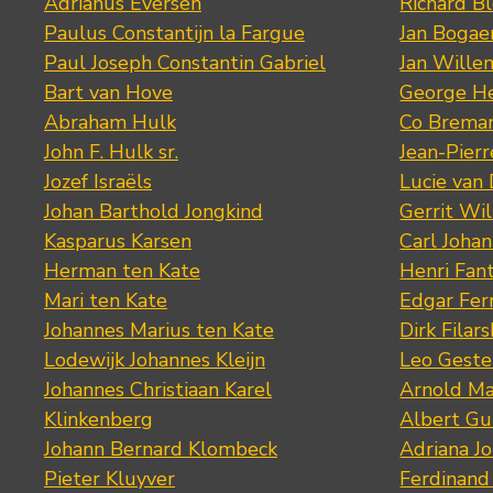
Adrianus Eversen
Richard B
Paulus Constantijn la Fargue
Jan Bogae
Paul Joseph Constantin Gabriel
Jan Wille
Bart van Hove
George He
Abraham Hulk
Co Brema
John F. Hulk sr.
Jean-Pier
Jozef Israëls
Lucie van 
Johan Barthold Jongkind
Gerrit Wil
Kasparus Karsen
Carl Joha
Herman ten Kate
Henri Fan
Mari ten Kate
Edgar Fer
Johannes Marius ten Kate
Dirk Filars
Lodewijk Johannes Kleijn
Leo Geste
Johannes Christiaan Karel
Arnold Ma
Klinkenberg
Albert Gu
Johann Bernard Klombeck
Adriana J
Pieter Kluyver
Ferdinand