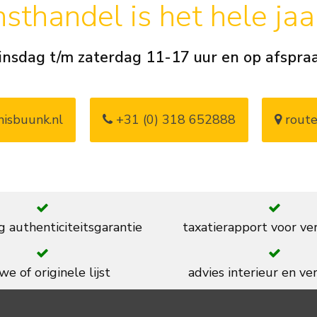
sthandel is het hele ja
insdag t/m zaterdag 11-17 uur en op afspra
isbuunk.nl
+31 (0) 318 652888
route
g authenticiteitsgarantie
taxatierapport voor ve
we of originele lijst
advies interieur en ver