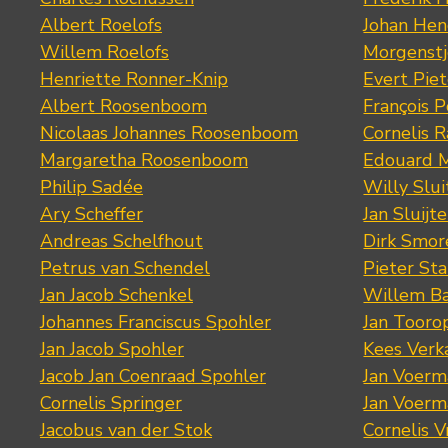
Albert Roelofs
Johan Hen
Willem Roelofs
Morgenst
Henriette Ronner-Knip
Evert Piet
Albert Roosenboom
François 
Nicolaas Johannes Roosenboom
Cornelis 
Margaretha Roosenboom
Edouard M
Philip Sadée
Willy Slui
Ary Scheffer
Jan Sluijte
Andreas Schelfhout
Dirk Smo
Petrus van Schendel
Pieter St
Jan Jacob Schenkel
Willem Ba
Johannes Franciscus Spohler
Jan Tooro
Jan Jacob Spohler
Kees Verk
Jacob Jan Coenraad Spohler
Jan Voerma
Cornelis Springer
Jan Voerma
Jacobus van der Stok
Cornelis 