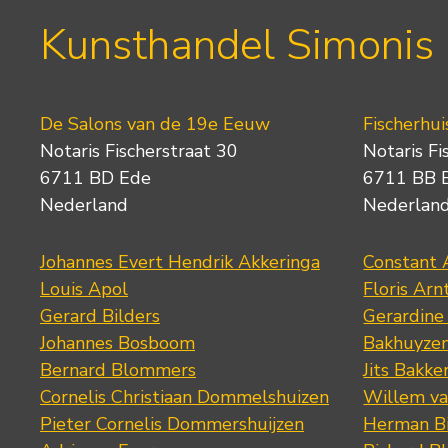
Kunsthandel Simonis
De Salons van de 19e Eeuw
Fischerhui
Notaris Fischerstraat 30
Notaris Fi
6711 BD Ede
6711 BB 
Nederland
Nederlan
Johannes Evert Hendrik Akkeringa
Constant 
Louis Apol
Floris Arn
Gerard Bilders
Gerardine
Johannes Bosboom
Bakhuyze
Bernard Blommers
Jits Bakke
Cornelis Christiaan Dommelshuizen
Willem va
Pieter Cornelis Dommershuijzen
Herman Bi