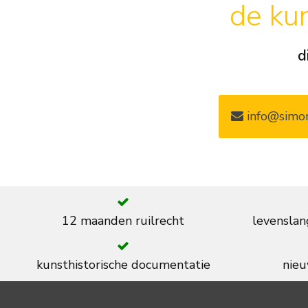
de kun
d
info@simon
12 maanden ruilrecht
levenslan
kunsthistorische documentatie
nieu