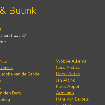
 & Buunk
s
scherstraat 27
Ede
d
Wobbe Alkema
Artz
Cees Andréa
tzenius
Horst Antes
 Jacoba van de Sande
Jan Altink
n
Karel Appel
r
Armando
n den Berg
Hans von Bartels
eling