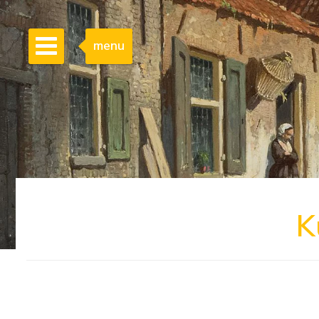
menu
K