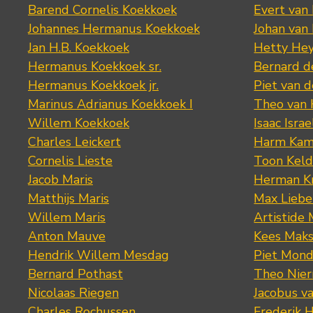
Barend Cornelis Koekkoek
Evert van
Johannes Hermanus Koekkoek
Johan van
Jan H.B. Koekkoek
Hetty Hey
Hermanus Koekkoek sr.
Bernard 
Hermanus Koekkoek jr.
Piet van 
Marinus Adrianus Koekkoek I
Theo van
Willem Koekkoek
Isaac Israe
Charles Leickert
Harm Kam
Cornelis Lieste
Toon Keld
Jacob Maris
Herman K
Matthijs Maris
Max Lieb
Willem Maris
Artistide 
Anton Mauve
Kees Mak
Hendrik Willem Mesdag
Piet Mond
Bernard Pothast
Theo Nier
Nicolaas Riegen
Jacobus v
Charles Rochussen
Frederik 