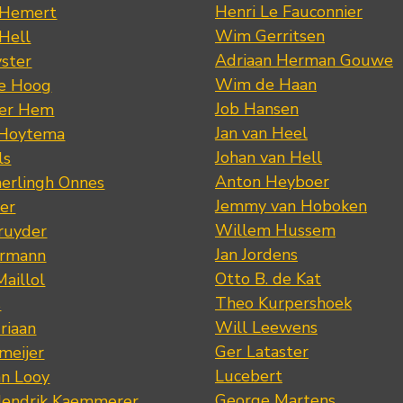
Henri Le Fauconnier
 Hemert
Wim Gerritsen
 Hell
Adriaan Herman Gouwe
ster
Wim de Haan
de Hoog
Job Hansen
der Hem
Jan van Heel
 Hoytema
Johan van Hell
ls
Anton Heyboer
erlingh Onnes
Jemmy van Hoboken
er
Willem Hussem
ruyder
Jan Jordens
ermann
Otto B. de Kat
Maillol
Theo Kurpershoek
s
Will Leewens
riaan
Ger Lataster
meijer
Lucebert
an Looy
George Martens
Hendrik Kaemmerer