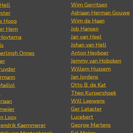
Wim Gerritsen
 Hell
Adriaan Herman Gouwe
ster
Wim de Haan
de Hoog
Job Hansen
der Hem
Jan van Heel
 Hoytema
Johan van Hell
ls
Anton Heyboer
erlingh Onnes
Jemmy van Hoboken
er
Willem Hussem
ruyder
Jan Jordens
ermann
Otto B. de Kat
Maillol
Theo Kurpershoek
s
Will Leewens
riaan
Ger Lataster
meijer
Lucebert
an Looy
George Martens
Hendrik Kaemmerer