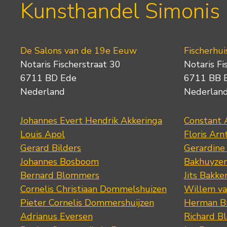
Kunsthandel Simonis
De Salons van de 19e Eeuw
Fischerhui
Notaris Fischerstraat 30
Notaris Fi
6711 BD Ede
6711 BB 
Nederland
Nederlan
Johannes Evert Hendrik Akkeringa
Constant 
Louis Apol
Floris Arn
Gerard Bilders
Gerardine
Johannes Bosboom
Bakhuyze
Bernard Blommers
Jits Bakke
Cornelis Christiaan Dommelshuizen
Willem va
Pieter Cornelis Dommershuijzen
Herman Bi
Adrianus Eversen
Richard B