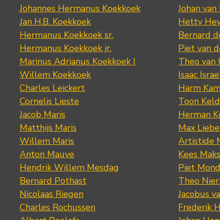
Johannes Hermanus Koekkoek
Johan van
Jan H.B. Koekkoek
Hetty Hey
Hermanus Koekkoek sr.
Bernard 
Hermanus Koekkoek jr.
Piet van 
Marinus Adrianus Koekkoek I
Theo van
Willem Koekkoek
Isaac Israe
Charles Leickert
Harm Kam
Cornelis Lieste
Toon Keld
Jacob Maris
Herman K
Matthijs Maris
Max Lieb
Willem Maris
Artistide 
Anton Mauve
Kees Mak
Hendrik Willem Mesdag
Piet Mond
Bernard Pothast
Theo Nier
Nicolaas Riegen
Jacobus v
Charles Rochussen
Frederik 