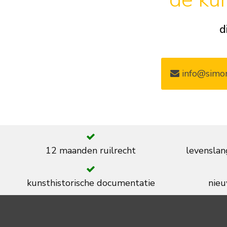
d
info@simon
12 maanden ruilrecht
levenslan
kunsthistorische documentatie
nieu