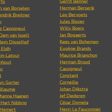
Gerrit Benner
rts
Herman Berserik
m van Borselen
Leo Bervoets
ndrik Breitner
Jules Bissier
n
Willy Boers
re Cassigneul
Jan Bogaerts
Dam van Isselt
Kees van Bohemen
lem Dijsselhof
Eugène Brands
n Eldh
Maurice Brianchon
tin-Latour
Herman Brood
nhout
Cassigneul
ki
Constant
l
Corneille
rc Gorter
Johan Dijkstra
illaume
Jef Diederen
ohanna Haanen
César Domela
 Hart Nibbrig
Henri Le Fauconnier
 Hemert