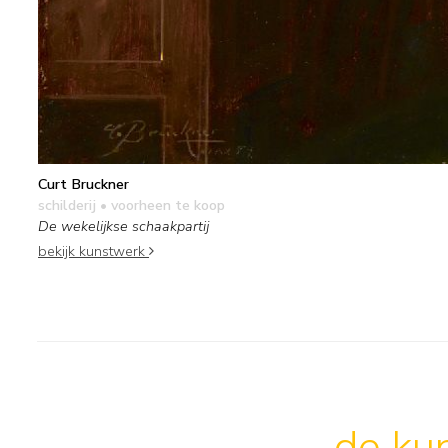
Curt Bruckner
schilderij
• voorheen te koop
De wekelijkse schaakpartij
bekijk kunstwerk
de kun