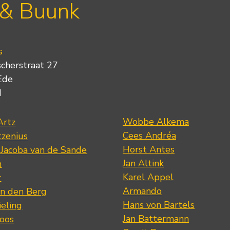
 & Buunk
s
scherstraat 27
Ede
d
Wobbe Alkema
Artz
Cees Andréa
tzenius
Horst Antes
 Jacoba van de Sande
Jan Altink
n
Karel Appel
r
Armando
n den Berg
Hans von Bartels
eling
Jan Battermann
loos