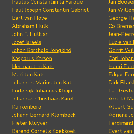
Paulus Constantijn la Fargue
Jan Bogae
Paul Joseph Constantin Gabriel
Jan Wille
Bart van Hove
George He
Abraham Hulk
Co Brema
John F. Hulk sr.
Jean-Pier
Jozef Israëls
Lucie van 
Johan Barthold Jongkind
Gerrit Wil
Kasparus Karsen
Carl Joha
Herman ten Kate
Henri Fan
Mari ten Kate
Edgar Fer
Johannes Marius ten Kate
Dirk Filars
Lodewijk Johannes Kleijn
Leo Geste
Johannes Christiaan Karel
Arnold Ma
Klinkenberg
Albert Gu
Johann Bernard Klombeck
Adriana J
Pieter Kluyver
Ferdinand
Barend Cornelis Koekkoek
Evert van