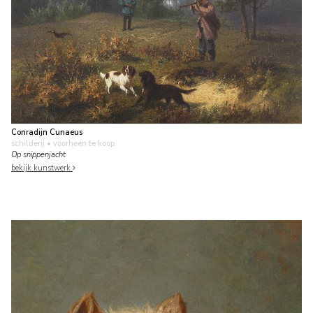
Conradijn Cunaeus
schilderij
• voorheen te koop
Op snippenjacht
bekijk kunstwerk