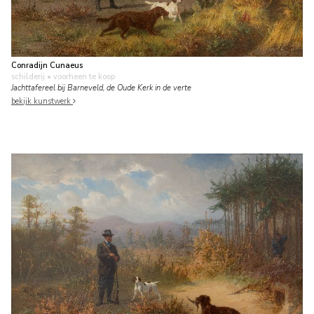
Conradijn Cunaeus
schilderij
• voorheen te koop
Jachttafereel bij Barneveld, de Oude Kerk in de verte
bekijk kunstwerk