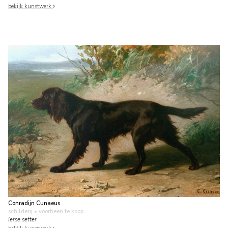
bekijk kunstwerk
Conradijn Cunaeus
schilderij
• voorheen te koop
Ierse setter