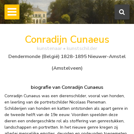
Conradijn Cunaeus
kunstenaar • kunstschilder
Dendermonde (België) 1828-1895 Nieuwer-Amstel
(Amstelveen)
biografie van Conradijn Cunaeus
Conradijn Cunaeus was een dierenschilder, vooral van honden,
en leerling van de portretschilder Nicolaas Pieneman.
Schilderijen van honden en katten ontstonden als apart genre in
de tweede helft van de 19e eeuw. Voordien speelden deze
dieren een ondergeschikte rol als stoffering van genrestukken,
landschappen en portretten. In het nieuwe genre kregen zij
allerlei menselijke emoties, deugden en ondeugden toegemeten.