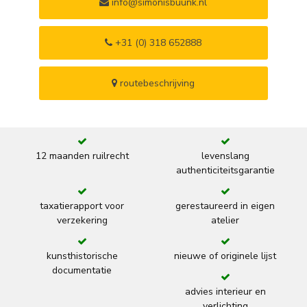
info@simonisbuunk.nl
+31 (0) 318 652888
routebeschrijving
12 maanden ruilrecht
levenslang
authenticiteitsgarantie
taxatierapport voor
gerestaureerd in eigen
verzekering
atelier
kunsthistorische
nieuwe of originele lijst
documentatie
advies interieur en
verlichting