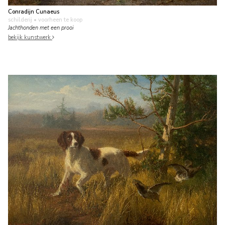
Conradijn Cunaeus
schilderij
• voorheen te koop
Jachthonden met een prooi
bekijk kunstwerk