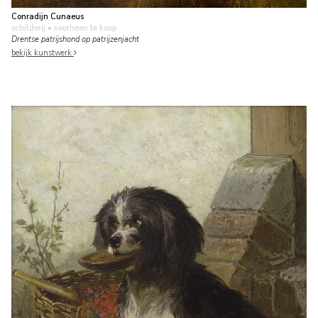
Conradijn Cunaeus
schilderij
• voorheen te koop
Drentse patrijshond op patrijzenjacht
bekijk kunstwerk