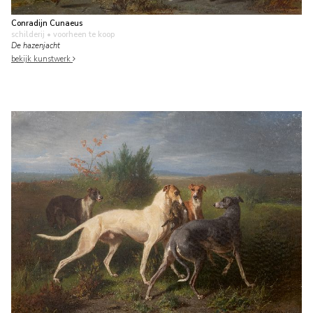
Conradijn Cunaeus
schilderij
• voorheen te koop
De hazenjacht
bekijk kunstwerk