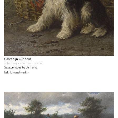
Conradijn Cunaeus
schilderij
• voorheen te koop
Schapendoes bij de mand
bekijk kunstwerk