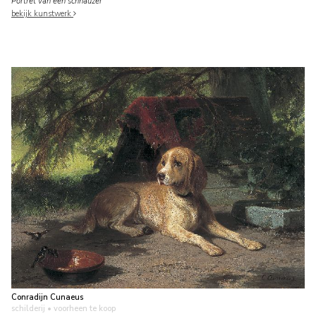
Portret van een schnauzer
bekijk kunstwerk
Conradijn Cunaeus
schilderij
• voorheen te koop