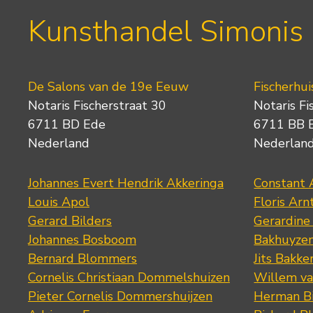
Kunsthandel Simonis
De Salons van de 19e Eeuw
Fischerhui
Notaris Fischerstraat 30
Notaris Fi
6711 BD Ede
6711 BB 
Nederland
Nederlan
Johannes Evert Hendrik Akkeringa
Constant 
Louis Apol
Floris Arn
Gerard Bilders
Gerardine
Johannes Bosboom
Bakhuyze
Bernard Blommers
Jits Bakke
Cornelis Christiaan Dommelshuizen
Willem va
Pieter Cornelis Dommershuijzen
Herman Bi