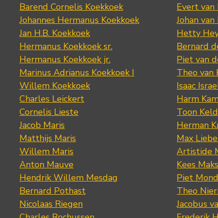
Barend Cornelis Koekkoek
Evert van
Johannes Hermanus Koekkoek
Johan van
Jan H.B. Koekkoek
Hetty Hey
Hermanus Koekkoek sr.
Bernard 
Hermanus Koekkoek jr.
Piet van 
Marinus Adrianus Koekkoek I
Theo van
Willem Koekkoek
Isaac Israe
Charles Leickert
Harm Kam
Cornelis Lieste
Toon Keld
Jacob Maris
Herman K
Matthijs Maris
Max Lieb
Willem Maris
Artistide 
Anton Mauve
Kees Mak
Hendrik Willem Mesdag
Piet Mond
Bernard Pothast
Theo Nier
Nicolaas Riegen
Jacobus v
Charles Rochussen
Frederik 