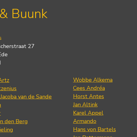
 & Buunk
s
scherstraat 27
Ede
d
Wobbe Alkema
Artz
Cees Andréa
tzenius
Horst Antes
 Jacoba van de Sande
Jan Altink
n
Karel Appel
r
Armando
n den Berg
Hans von Bartels
eling