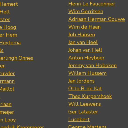
Henri Le Fauconnier
 Hemert
Wim Gerritsen
 Hell
Adriaan Herman Gouwe
ster
Wim de Haan
de Hoog
Job Hansen
der Hem
Jan van Heel
 Hoytema
Johan van Hell
ls
Anton Heyboer
erlingh Onnes
Jemmy van Hoboken
er
Willem Hussem
ruyder
Jan Jordens
ermann
Otto B. de Kat
Maillol
Theo Kurpershoek
s
Will Leewens
riaan
Ger Lataster
meijer
Lucebert
an Looy
George Martens
Hendrik Kaemmerer