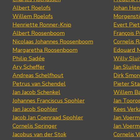
Albert Roelofs
Johan Hen
Willem Roelofs
Morgenst
Henriette Ronner-Knip
Evert Piet
Albert Roosenboom
François 
Nicolaas Johannes Roosenboom
Cornelis 
Margaretha Roosenboom
Edouard M
Philip Sadée
Willy Slui
Ary Scheffer
Jan Sluijte
Andreas Schelfhout
Dirk Smo
Petrus van Schendel
Pieter St
Jan Jacob Schenkel
Willem Ba
Johannes Franciscus Spohler
Jan Tooro
Jan Jacob Spohler
Kees Verk
Jacob Jan Coenraad Spohler
Jan Voerma
Cornelis Springer
Jan Voerma
Jacobus van der Stok
Cornelis 