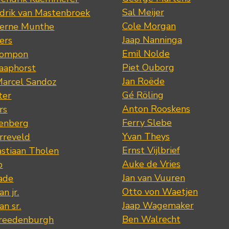
Sal Meijer
drik van Mastenbroek
Cole Morgan
jerne Munthe
Jaap Nanninga
ers
Emil Nolde
Pompon
Piet Ouborg
Raaphorst
Jan Roëde
arcel Sandoz
Gé Röling
ter
Anton Rooskens
rs
Ferry Slebe
renberg
Yvan Theys
arreveld
Ernst Vijlbrief
stiaan Tholen
Auke de Vries
p
Jan van Vuuren
ade
Otto von Waetjen
n jr.
Jaap Wagemaker
n sr.
Ben Walrecht
Vreedenburgh