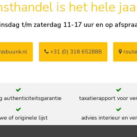
sthandel is het hele ja
insdag t/m zaterdag 11-17 uur en op afspra
isbuunk.nl
+31 (0) 318 652888
route
g authenticiteitsgarantie
taxatierapport voor ve
we of originele lijst
advies interieur en ver