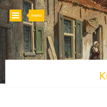
menu
K