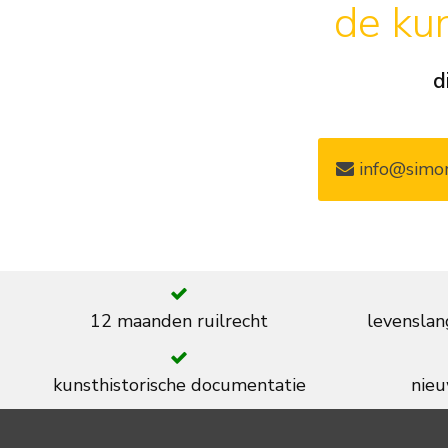
de kun
d
info@simon
12 maanden ruilrecht
levenslan
kunsthistorische documentatie
nieu