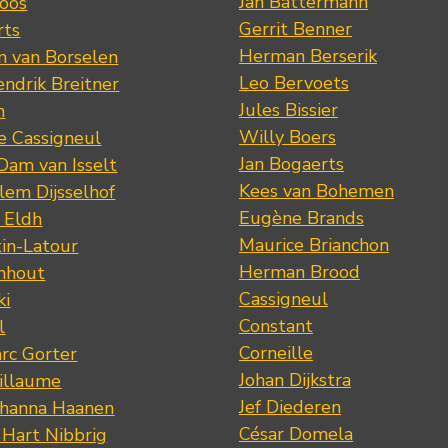
Jan Battermann
loos
Gerrit Benner
rts
Herman Berserik
m van Borselen
Leo Bervoets
ndrik Breitner
Jules Bissier
n
Willy Boers
re Cassigneul
Jan Bogaerts
Dam van Isselt
Kees van Bohemen
lem Dijsselhof
Eugène Brands
n Eldh
Maurice Brianchon
tin-Latour
Herman Brood
nhout
Cassigneul
ki
Constant
l
Corneille
rc Gorter
Johan Dijkstra
illaume
Jef Diederen
ohanna Haanen
César Domela
 Hart Nibbrig