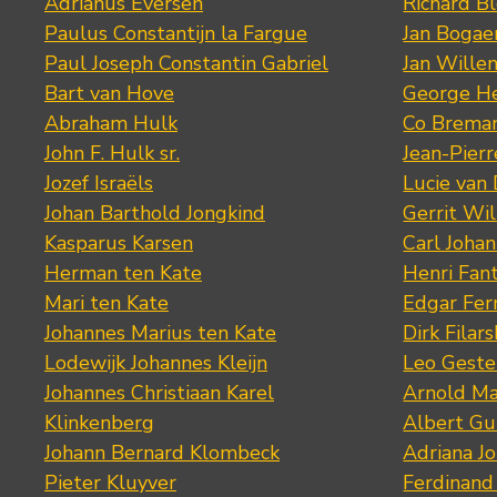
Adrianus Eversen
Richard B
Paulus Constantijn la Fargue
Jan Bogae
Paul Joseph Constantin Gabriel
Jan Wille
Bart van Hove
George He
Abraham Hulk
Co Brema
John F. Hulk sr.
Jean-Pier
Jozef Israëls
Lucie van 
Johan Barthold Jongkind
Gerrit Wil
Kasparus Karsen
Carl Joha
Herman ten Kate
Henri Fan
Mari ten Kate
Edgar Fer
Johannes Marius ten Kate
Dirk Filars
Lodewijk Johannes Kleijn
Leo Geste
Johannes Christiaan Karel
Arnold Ma
Klinkenberg
Albert Gu
Johann Bernard Klombeck
Adriana J
Pieter Kluyver
Ferdinand