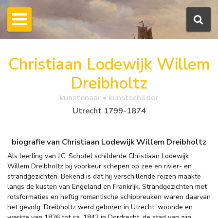
Christiaan Lodewijk Willem
Dreibholtz
kunstenaar • kunstschilder
Utrecht 1799-1874
biografie van Christiaan Lodewijk Willem Dreibholtz
Als leerling van J.C. Schotel schilderde Christiaan Lodewijk
Willem Dreibholtz bij voorkeur schepen op zee en rivier- en
strandgezichten. Bekend is dat hij verschillende reizen maakte
langs de kusten van Engeland en Frankrijk. Strandgezichten met
rotsformaties en heftig romantische schipbreuken waren daarvan
het gevolg. Dreibholtz werd geboren in Utrecht, woonde en
werkte van 1826 tot ca. 1842 in Dordrecht, de stad van zijn