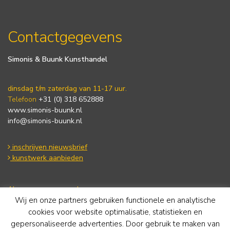
Contactgegevens
Simonis & Buunk Kunsthandel
dinsdag t/m zaterdag van 11-17 uur.
Telefoon
+31 (0) 318 652888
www.simonis-buunk.nl
info@simonis-buunk.nl
inschrijven nieuwsbrief
kunstwerk aanbieden
Algemene voorwaarden
Wij en onze partners gebruiken functionele en analytische
Privacy statement
Cookie Policy
cookies voor website optimalisatie, statistieken en
Disclaimer
gepersonaliseerde advertenties. Door gebruik te maken van