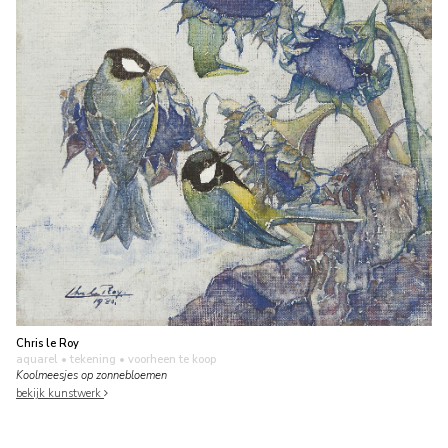
Chris le Roy
aquarel • tekening
• voorheen te koop
Koolmeesjes op zonnebloemen
bekijk kunstwerk