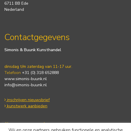
6711 BB Ede
Nederland
Contactgegevens
Simonis & Buunk Kunsthandel
dinsdag t/m zaterdag van 11-17 uur.
Telefoon
+31 (0) 318 652888
www.simonis-buunk.nl
info@simonis-buunk.nl
inschrijven nieuwsbrief
kunstwerk aanbieden
Algemene voorwaarden
Wij en onze partners gebruiken functionele en analytische
Privacy statement