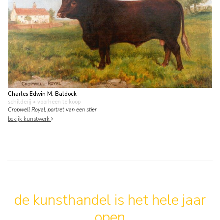
Charles Edwin M. Baldock
schilderij
• voorheen te koop
Cropwell Royal, portret van een stier
bekijk kunstwerk
de kunsthandel is het hele jaar
open