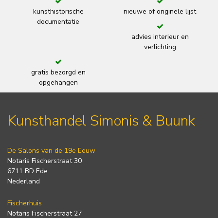
kunsthistorische
nieuwe of originele lijst
documentatie
advies interieur en
verlichting
gratis bezorgd en
opgehangen
Kunsthandel Simonis & Buunk
De Salons van de 19e Eeuw
Notaris Fischerstraat 30
6711 BD Ede
Nederland
Fischerhuis
Notaris Fischerstraat 27