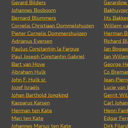
Gerard Bilders
Gerardine
Johannes Bosboom
Bakhuyze
Bernard Blommers
Jits Bakke
Cornelis Christiaan Dommelshuizen
Willem va
Pieter Cornelis Dommershuijzen
Herman Bi
Adrianus Eversen
Richard B
Paulus Constantijn la Fargue
Jan Bogae
Paul Joseph Constantin Gabriel
Jan Wille
Bart van Hove
George He
Abraham Hulk
Co Brema
John F. Hulk sr.
Jean-Pier
Jozef Israëls
Lucie van 
Johan Barthold Jongkind
Gerrit Wil
Kasparus Karsen
Carl Joha
Herman ten Kate
Henri Fan
Mari ten Kate
Edgar Fer
Johannes Marius ten Kate
Dirk Filars