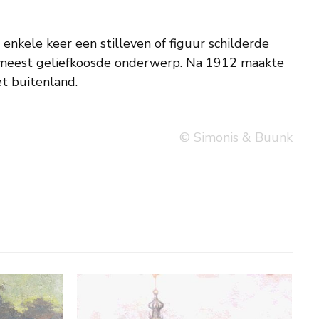
et buitenland.
© Simonis & Buunk