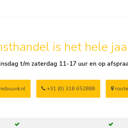
sthandel is het hele ja
insdag t/m zaterdag 11-17 uur en op afspra
isbuunk.nl
+31 (0) 318 652888
route