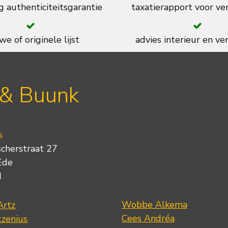
g authenticiteitsgarantie
taxatierapport voor ve
we of originele lijst
advies interieur en ver
 & Buunk
s
scherstraat 27
Ede
d
Wobbe Alkema
Artz
Cees Andréa
tzenius