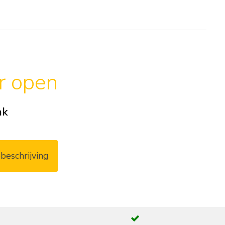
ar open
ak
beschrijving