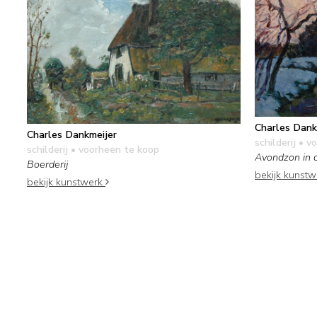
Charles Dank
Charles Dankmeijer
schilderij
• vo
schilderij
• voorheen te koop
Avondzon in 
Boerderij
bekijk kunst
bekijk kunstwerk