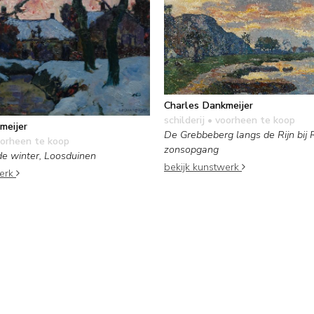
Charles Dankmeijer
schilderij
• voorheen te koop
meijer
De Grebbeberg langs de Rijn bij 
orheen te koop
zonsopgang
de winter, Loosduinen
bekijk kunstwerk
werk