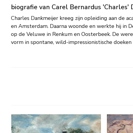
biografie van Carel Bernardus 'Charles'
Charles Dankmeijer kreeg zijn opleiding aan de 
kleuren. Hoewel hij een enkele keer een stilleve
en Amsterdam. Daarna woonde en werkte hij in De
was het landschap zijn meest geliefkoosde ond
op de Veluwe in Renkum en Oosterbeek. De were
vorm in spontane, wild-impressionistische doeke