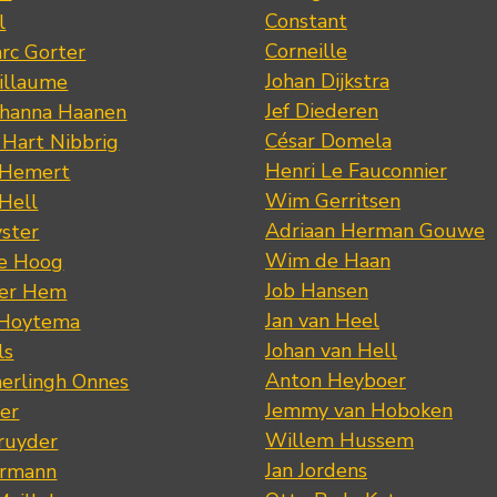
Constant
l
Corneille
rc Gorter
Johan Dijkstra
illaume
Jef Diederen
ohanna Haanen
César Domela
 Hart Nibbrig
Henri Le Fauconnier
 Hemert
Wim Gerritsen
 Hell
Adriaan Herman Gouwe
ster
Wim de Haan
de Hoog
Job Hansen
der Hem
Jan van Heel
 Hoytema
Johan van Hell
ls
Anton Heyboer
erlingh Onnes
Jemmy van Hoboken
er
Willem Hussem
ruyder
Jan Jordens
ermann