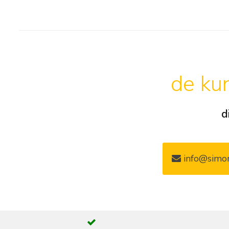
de kun
d
info@simon