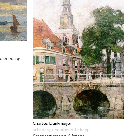
Rhenen, bij
Charles Dankmeijer
schilderij
• voorheen te koop