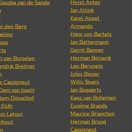
Horst Antes
 Jacoba van de Sande
Jan Altink
n
Karel Appel
r
Armando
n den Berg
Hans von Bartels
eling
Jan Battermann
loos
Gerrit Benner
rts
Herman Berserik
m van Borselen
Leo Bervoets
ndrik Breitner
Jules Bissier
n
Willy Boers
re Cassigneul
Jan Bogaerts
Dam van Isselt
Kees van Bohemen
lem Dijsselhof
Eugène Brands
n Eldh
Maurice Brianchon
tin-Latour
Herman Brood
nhout
Cassigneul
ki