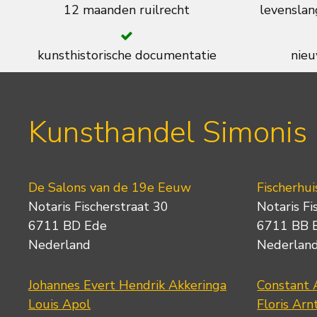
12 maanden ruilrecht
levenslan
kunsthistorische documentatie
nieu
Kunsthandel Simonis
De Salons van de 19e Eeuw
Fischerhui
Notaris Fischerstraat 30
Notaris Fi
6711 BD Ede
6711 BB 
Nederland
Nederlan
Johannes Evert Hendrik Akkeringa
Constant 
Louis Apol
Floris Arn