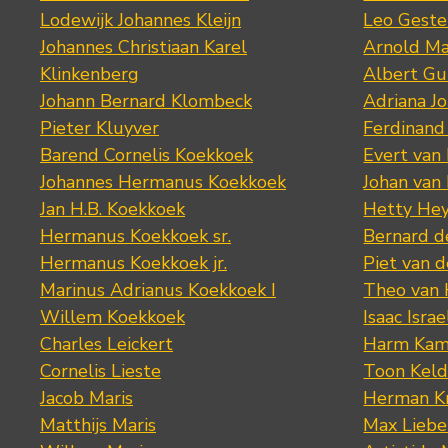
Lodewijk Johannes Kleijn
Leo Geste
Johannes Christiaan Karel
Arnold Ma
Klinkenberg
Albert Gu
Johann Bernard Klombeck
Adriana J
Pieter Kluyver
Ferdinand
Barend Cornelis Koekkoek
Evert van
Johannes Hermanus Koekkoek
Johan van
Jan H.B. Koekkoek
Hetty Hey
Hermanus Koekkoek sr.
Bernard 
Hermanus Koekkoek jr.
Piet van 
Marinus Adrianus Koekkoek I
Theo van
Willem Koekkoek
Isaac Israe
Charles Leickert
Harm Kam
Cornelis Lieste
Toon Keld
Jacob Maris
Herman K
Matthijs Maris
Max Lieb