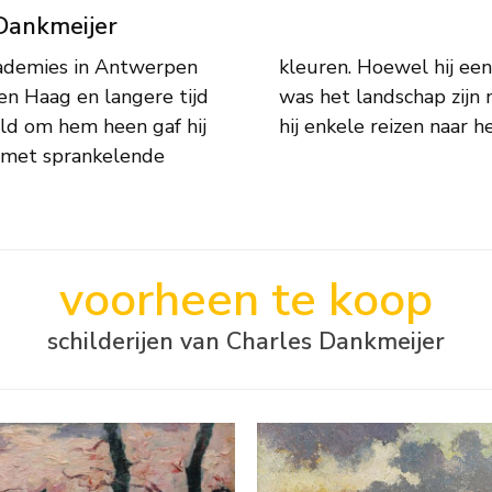
 Dankmeijer
academies in Antwerpen
n of figuur schilderde
n Haag en langere tijd
erwerp. Na 1912 maakte
ld om hem heen gaf hij
hij enkele reizen naar h
n met sprankelende
voorheen te koop
schilderijen van Charles Dankmeijer