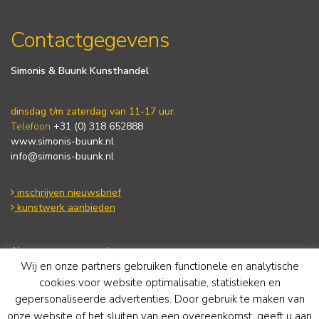
Contactgegevens
Simonis & Buunk Kunsthandel
dinsdag t/m zaterdag van 11-17 uur.
Telefoon
+31 (0) 318 652888
www.simonis-buunk.nl
info@simonis-buunk.nl
inschrijven nieuwsbrief
kunstwerk aanbieden
Algemene voorwaarden
Wij en onze partners gebruiken functionele en analytische
Privacy statement
Cookie Policy
cookies voor website optimalisatie, statistieken en
Disclaimer
gepersonaliseerde advertenties. Door gebruik te maken van
onze website of het sluiten van een overeenkomst, geeft u aan