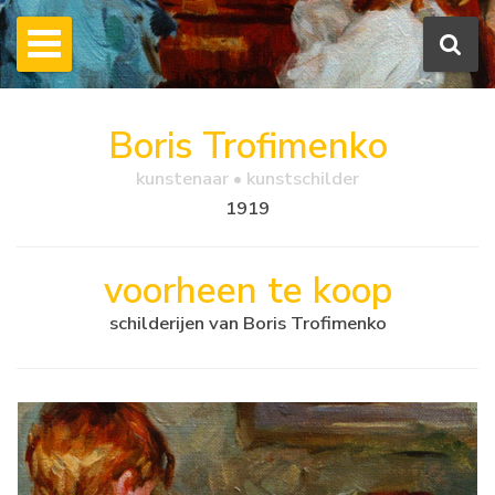
Boris Trofimenko
kunstenaar • kunstschilder
1919
voorheen te koop
schilderijen van Boris Trofimenko