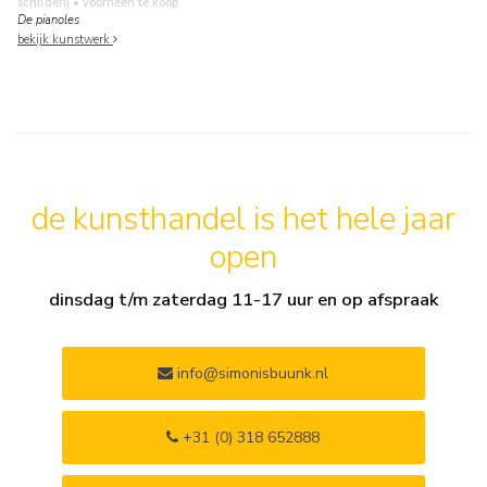
schilderij
• voorheen te koop
De pianoles
bekijk kunstwerk
de kunsthandel is het hele jaar
open
dinsdag t/m zaterdag 11-17 uur en op afspraak
info@simonisbuunk.nl
+31 (0) 318 652888