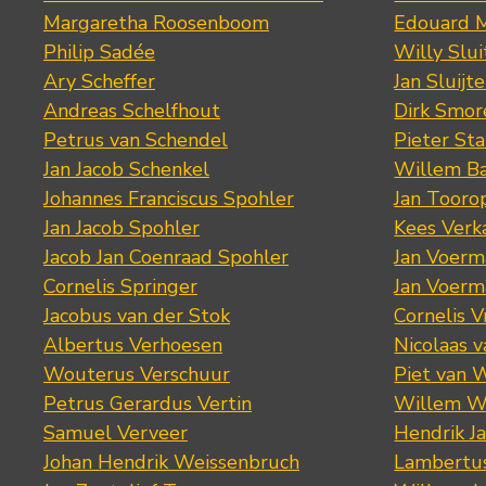
Margaretha Roosenboom
Edouard M
Philip Sadée
Willy Slui
Ary Scheffer
Jan Sluijte
Andreas Schelfhout
Dirk Smo
Petrus van Schendel
Pieter St
Jan Jacob Schenkel
Willem Ba
Johannes Franciscus Spohler
Jan Tooro
Jan Jacob Spohler
Kees Verk
Jacob Jan Coenraad Spohler
Jan Voerma
Cornelis Springer
Jan Voerma
Jacobus van der Stok
Cornelis 
Albertus Verhoesen
Nicolaas 
Wouterus Verschuur
Piet van 
Petrus Gerardus Vertin
Willem W
Samuel Verveer
Hendrik J
Johan Hendrik Weissenbruch
Lambertus