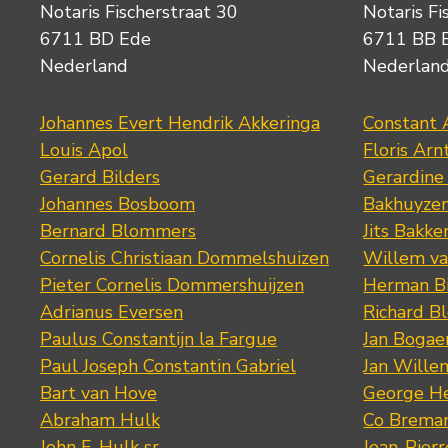
Notaris Fischerstraat 30
Notaris Fi
6711 BD Ede
6711 BB 
Nederland
Nederlan
Johannes Evert Hendrik Akkeringa
Constant 
Louis Apol
Floris Arn
Gerard Bilders
Gerardine
Johannes Bosboom
Bakhuyze
Bernard Blommers
Jits Bakke
Cornelis Christiaan Dommelshuizen
Willem va
Pieter Cornelis Dommershuijzen
Herman Bi
Adrianus Eversen
Richard B
Paulus Constantijn la Fargue
Jan Bogae
Paul Joseph Constantin Gabriel
Jan Wille
Bart van Hove
George He
Abraham Hulk
Co Brema
John F. Hulk sr.
Jean-Pier