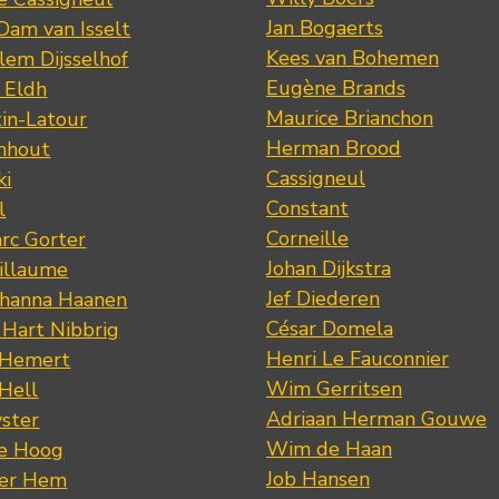
Jan Bogaerts
Dam van Isselt
Kees van Bohemen
lem Dijsselhof
Eugène Brands
n Eldh
Maurice Brianchon
tin-Latour
Herman Brood
nhout
Cassigneul
ki
Constant
l
Corneille
rc Gorter
Johan Dijkstra
illaume
Jef Diederen
ohanna Haanen
César Domela
 Hart Nibbrig
Henri Le Fauconnier
 Hemert
Wim Gerritsen
 Hell
Adriaan Herman Gouwe
ster
Wim de Haan
de Hoog
Job Hansen
der Hem