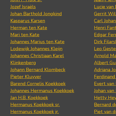
Jozef Israëls
Lucie van 
Johan Barthold Jongkind
Gerrit Wil
Kasparus Karsen
Carl Joha
Herman ten Kate
Henri Fan
Mari ten Kate
Edgar Fer
Johannes Marius ten Kate
Dirk Filars
Lodewijk Johannes Kleijn
Leo Geste
Johannes Christiaan Karel
Arnold Ma
Klinkenberg
Albert Gu
Johann Bernard Klombeck
Adriana J
Pieter Kluyver
Ferdinand
Barend Cornelis Koekkoek
Evert van
Johannes Hermanus Koekkoek
Johan van
Jan H.B. Koekkoek
Hetty Hey
Hermanus Koekkoek sr.
Bernard 
Hermanus Koekkoek jr.
Piet van 