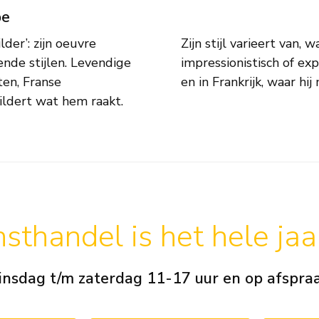
pe
der’: zijn oeuvre
h’ (realistisch) tot
nde stijlen. Levendige
schilderde in Nederland
ten, Franse
en in Frankrijk, waar hi
hildert wat hem raakt.
sthandel is het hele ja
insdag t/m zaterdag 11-17 uur en op afspra