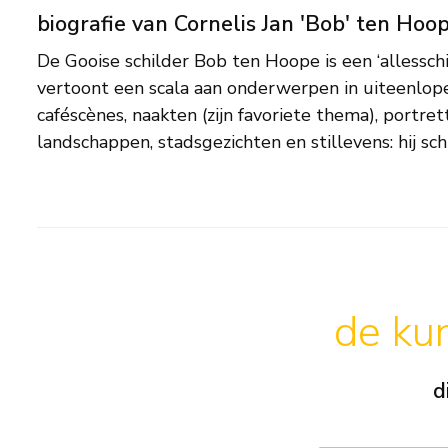
biografie van Cornelis Jan 'Bob' ten Hoo
De Gooise schilder Bob ten Hoope is een ‘allesschil
Zijn stijl varieert van, wat hij noemt, ‘sur-sensualistisc
vertoont een scala aan onderwerpen in uiteenlope
impressionistisch of expressionistisch. Ten Hoope 
caféscènes, naakten (zijn favoriete thema), portret
landschappen, stadsgezichten en stillevens: hij sc
de kun
d