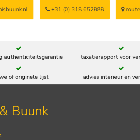
isbuunk.nl
+31 (0) 318 652888
route
g authenticiteitsgarantie
taxatierapport voor ve
we of originele lijst
advies interieur en ver
 & Buunk
s