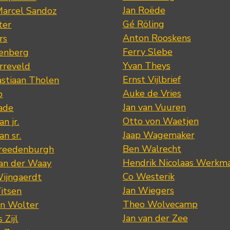
Jan Roëde
arcel Sandoz
Gé Röling
ter
Anton Rooskens
rs
Ferry Slebe
renberg
Yvan Theys
arreveld
Ernst Vijlbrief
stiaan Tholen
Auke de Vries
p
Jan van Vuuren
ade
Otto von Waetjen
n jr.
Jaap Wagemaker
n sr.
Ben Walrecht
Vreedenburgh
Hendrik Nicolaas Werkm
van der Waay
Co Westerik
Wijngaerdt
Jan Wiegers
itsen
Theo Wolvecamp
an Wolter
Jan van der Zee
 Zijl