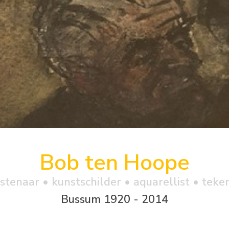
Bob ten Hoope
stenaar • kunstschilder • aquarellist • teke
Bussum 1920 - 2014