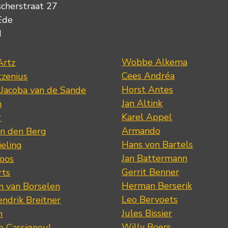
scherstraat 27
Ede
d
Wobbe Alkema
Artz
Cees Andréa
tzenius
Horst Antes
 Jacoba van de Sande
Jan Altink
n
Karel Appel
r
Armando
n den Berg
Hans von Bartels
eling
Jan Battermann
loos
Gerrit Benner
rts
Herman Berserik
m van Borselen
Leo Bervoets
ndrik Breitner
Jules Bissier
n
Willy Boers
re Cassigneul