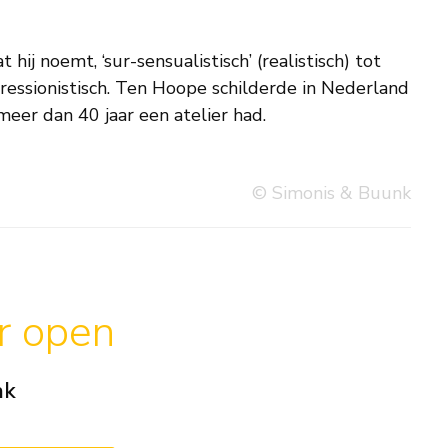
j meer dan 40 jaar een atelier had.
© Simonis & Buunk
ar open
ak