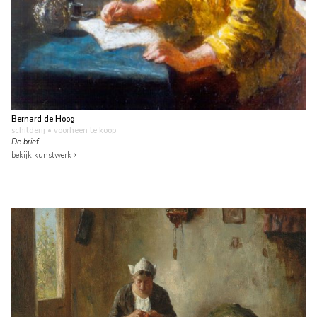
Bernard de Hoog
schilderij
• voorheen te koop
De brief
bekijk kunstwerk