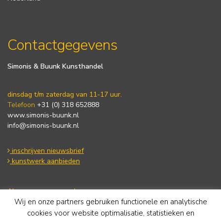
Contactgegevens
Simonis & Buunk Kunsthandel
dinsdag t/m zaterdag van 11-17 uur.
Telefoon
+31 (0) 318 652888
www.simonis-buunk.nl
info@simonis-buunk.nl
inschrijven nieuwsbrief
kunstwerk aanbieden
Algemene voorwaarden
Wij en onze partners gebruiken functionele en analytische
Privacy statement
Cookie Policy
cookies voor website optimalisatie, statistieken en