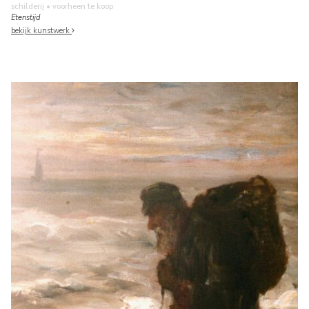
schilderij
• voorheen te koop
Etenstijd
bekijk kunstwerk