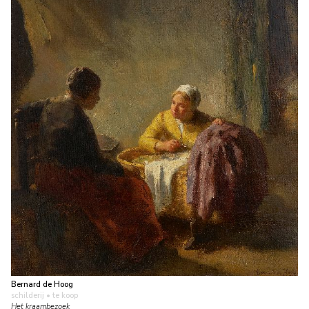
Bernard de Hoog
schilderij
• te koop
Het kraambezoek