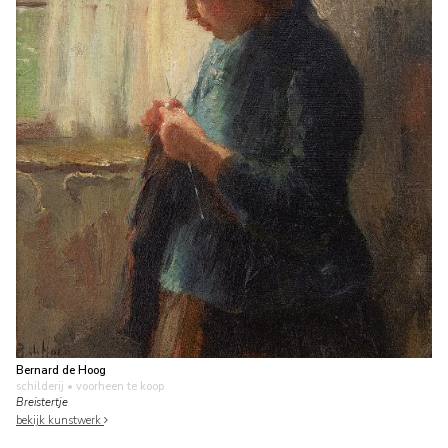
Bernard de Hoog
schilderij
• voorheen te koop
Breistertje
bekijk kunstwerk