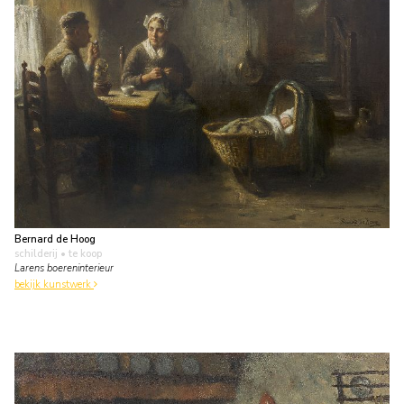
Bernard de Hoog
schilderij
• te koop
Larens boereninterieur
bekijk kunstwerk