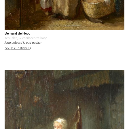
Bernard de Hoog
schilderij
• voorheen te koop
Jong geleerd is oud gedaan
bekijk kunstwerk