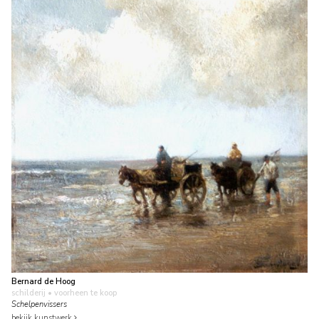
Bernard de Hoog
schilderij
• voorheen te koop
Schelpenvissers
bekijk kunstwerk