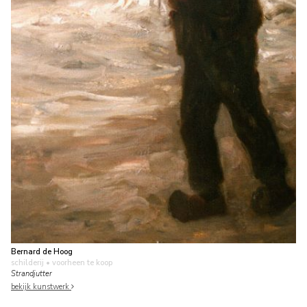
Bernard de Hoog
schilderij
• voorheen te koop
Strandjutter
bekijk kunstwerk