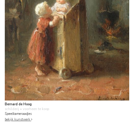
Bernard de Hoog
schilderij
• voorheen te koop
Speelkameraadjes
bekijk kunstwerk