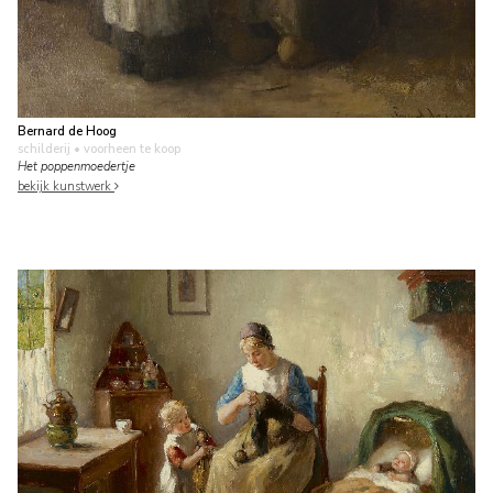
Bernard de Hoog
schilderij
• voorheen te koop
Het poppenmoedertje
bekijk kunstwerk