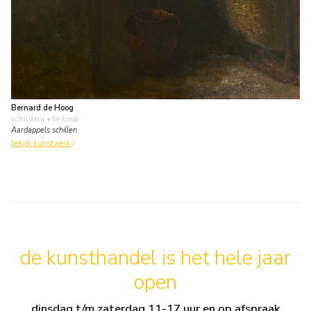
Bernard de Hoog
schilderij
• te koop
Aardappels schillen
bekijk kunstwerk
de kunsthandel is het hele jaar
open
dinsdag t/m zaterdag 11-17 uur en op afspraak