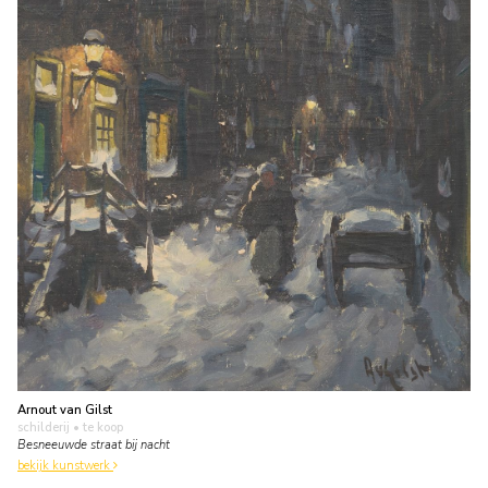
Arnout van Gilst
schilderij
• te koop
Besneeuwde straat bij nacht
bekijk kunstwerk