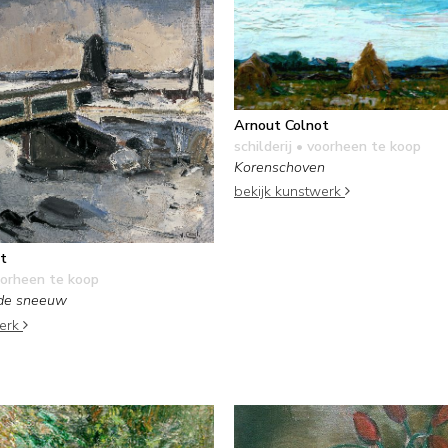
Arnout Colnot
schilderij
• voorheen te koop
Korenschoven
bekijk kunstwerk
t
orheen te koop
 de sneeuw
werk