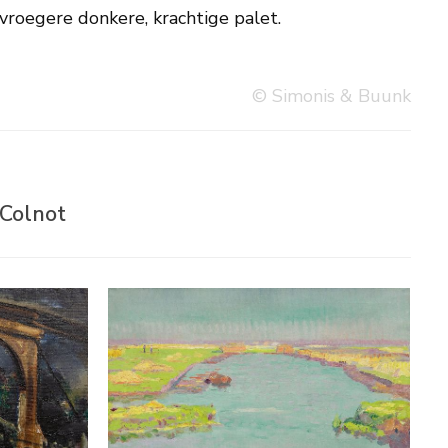
 vroegere donkere, krachtige palet.
© Simonis & Buunk
 Colnot