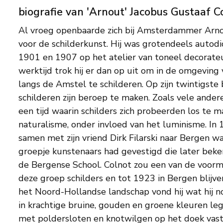
biografie van 'Arnout' Jacobus Gustaaf C
Al vroeg openbaarde zich bij Amsterdammer Arno
voor de schilderkunst. Hij was grotendeels autodidact en werkte tussen
1901 en 1907 op het atelier van toneel decorateur Jan Maandag. Na
werktijd trok hij er dan op uit om in de omgevi
langs de Amstel te schilderen. Op zijn twintigste 
schilderen zijn beroep te maken. Zoals vele andere
een tijd waarin schilders zich probeerden los te 
naturalisme, onder invloed van het luminisme. In 
samen met zijn vriend Dirk Filarski naar Bergen waar
groepje kunstenaars had gevestigd die later bek
de Bergense School. Colnot zou een van de voor
deze groep schilders en tot 1923 in Bergen blijv
het Noord-Hollandse landschap vond hij wat hij n
in krachtige bruine, gouden en groene kleuren leg
met poldersloten en knotwilgen op het doek vast,