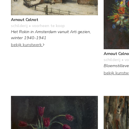
Arnout Colnot
schilderij
• voorheen te koop
Het Rokin in Amsterdam vanuit Arti gezien,
winter 1940-1941
bekijk kunstwerk
Arnout Colno
schilderij
• vo
Bloemstillev
bekijk kunst