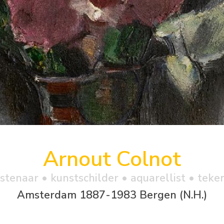
Arnout Colnot
stenaar • kunstschilder • aquarellist • teke
Amsterdam 1887-1983 Bergen (N.H.)