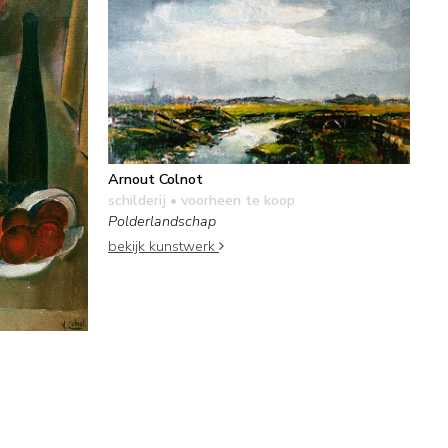
Arnout Colnot
schilderij
• voorheen te koop
Polderlandschap
bekijk kunstwerk