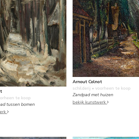
Arnout Colnot
schilderij
• voorheen te koop
t
Zandpad met huizen
orheen te koop
bekijk kunstwerk
ad tussen bomen
werk