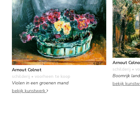
Arnout Colno
schilderij
• vo
Arnout Colnot
Boomrijk lan
schilderij
• voorheen te koop
Violen in een groenen mand
bekijk kunst
bekijk kunstwerk