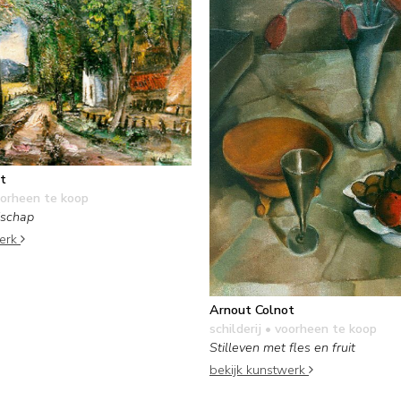
t
orheen te koop
dschap
werk
Arnout Colnot
schilderij
• voorheen te koop
Stilleven met fles en fruit
bekijk kunstwerk