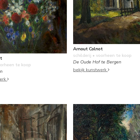
Arnout Colnot
schilderij
• voorheen te koop
t
De Oude Hof te Bergen
orheen te koop
bekijk kunstwerk
en
werk