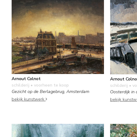
Arnout Colnot
Arnout Colno
schilderij
• voorheen te koop
schilderij
• vo
Gezicht op de Berlagebrug, Amsterdam
Oosterdijk in
bekijk kunstwerk
bekijk kunst