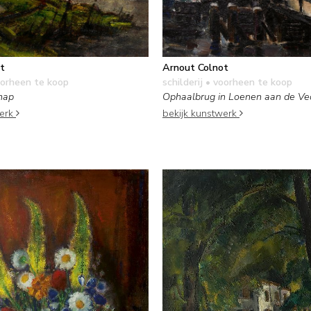
t
Arnout Colnot
orheen te koop
schilderij
• voorheen te koop
hap
Ophaalbrug in Loenen aan de Ve
werk
bekijk kunstwerk