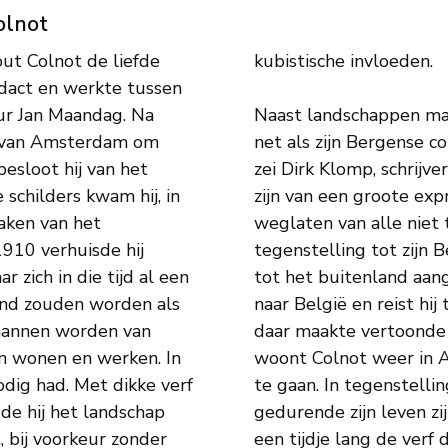
olnot
ut Colnot de liefde
kubistische invloeden.
Naast landschappen maak
ng van Amsterdam om
net als zijn Bergense co
besloot hij van het
zei Dirk Klomp, schrijve
 schilders kwam hij, in
zijn van een groote exp
maken van het
weglaten van alle niet 
1910 verhuisde hij
tegenstelling tot zijn 
 zich in die tijd al een
tot het buitenland aang
end zouden worden als
naar België en reist hij
mannen worden van
daar maakte vertoonde 
en wonen en werken. In
woont Colnot weer in 
odig had. Met dikke verf
te gaan. In tegenstelli
de hij het landschap
gedurende zijn leven zijn
 bij voorkeur zonder
een tijdje lang de ver