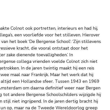
te Colnot ook portretten, interieurs en had hij,
llega’s, een voorliefde voor het stilleven. Hierover
r van het boek ‘De Bergense School’: ‘Zijn stillevens
ressieve kracht, die vooral ontstaat door het
ter zake dienende toevalligheden.’ In
Bergense collega vrienden voelde Colnot zich niet
etrokken. In de jaren twintig maakt hij een reis
 twee maal naar Frankrijk. Maar het werk dat hij
altijd een Hollandse sfeer. Tussen 1943 en 1969
Amsterdam om daarna definitief weer naar Bergen
ng tot andere Bergense Schoolschilders wijzigde hij
 stijl niet ingrijpend. In de jaren dertig bracht hij
f dun op, maar na de Tweede Wereldoorlog greep