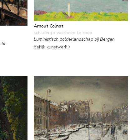
Arnout Colnot
schilderij
• voorheen te koop
Luministisch polderlandschap bij Bergen
cht
bekijk kunstwerk