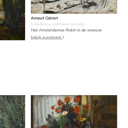
Arnout Colnot
schilderij
• voorheen te koop
Het Amsterdamse Rokin in de sneeuw
bekijk kunstwerk