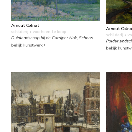
Arnout Colnot
Arnout Colno
schilderij
• voorheen te koop
schilderij
• vo
Duinlandschap bij de Catrijper Nok, Schoorl
Polderlandsc
bekijk kunstwerk
bekijk kunst