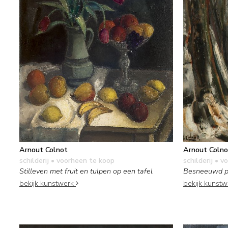
Arnout Colnot
Arnout Colno
schilderij
• voorheen te koop
schilderij
• vo
Stilleven met fruit en tulpen op een tafel
Besneeuwd p
bekijk kunstwerk
bekijk kunst