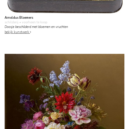
Arnoldus Bloemers
schilderij
• voorheen te koop
Doosje beschilderd met bloemen en vruchten
bekijk kunstwerk