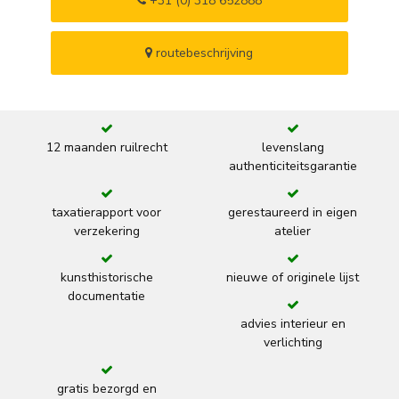
+31 (0) 318 652888
routebeschrijving
12 maanden ruilrecht
levenslang
authenticiteitsgarantie
taxatierapport voor
gerestaureerd in eigen
verzekering
atelier
kunsthistorische
nieuwe of originele lijst
documentatie
advies interieur en
verlichting
gratis bezorgd en