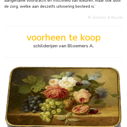
aangename voordracht en frischheid van kleuren, maar ook door
de zorg, welke aan deszelfs uitvoering besteed is.’
© Simonis & Buunk
voorheen te koop
schilderijen van Bloemers A.