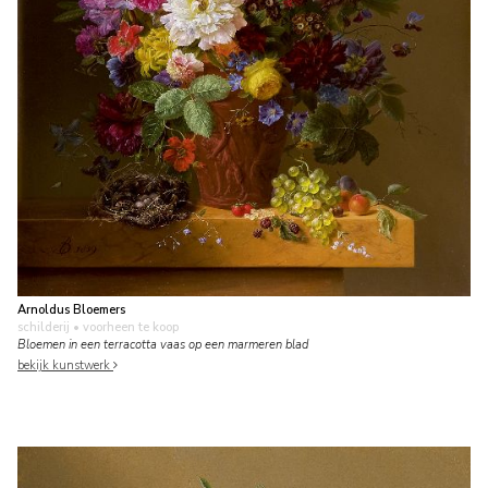
Arnoldus Bloemers
schilderij
• voorheen te koop
Bloemen in een terracotta vaas op een marmeren blad
bekijk kunstwerk