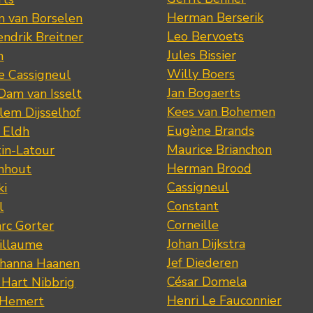
Herman Berserik
m van Borselen
Leo Bervoets
ndrik Breitner
Jules Bissier
n
Willy Boers
re Cassigneul
Jan Bogaerts
Dam van Isselt
Kees van Bohemen
lem Dijsselhof
Eugène Brands
n Eldh
Maurice Brianchon
tin-Latour
Herman Brood
nhout
Cassigneul
ki
Constant
l
Corneille
rc Gorter
Johan Dijkstra
illaume
Jef Diederen
ohanna Haanen
César Domela
 Hart Nibbrig
Henri Le Fauconnier
 Hemert