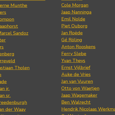
Cole Morgan
jerne Munthe
Jaap Nanninga
ers
Emil Nolde
Pompon
Piet Ouborg
Raaphorst
Jan Roëde
arcel Sandoz
Gé Röling
ter
Anton Rooskens
rs
Ferry Slebe
renberg
Yvan Theys
arreveld
Ernst Vijlbrief
stiaan Tholen
Auke de Vries
p
Jan van Vuuren
ade
Otto von Waetjen
n jr.
Jaap Wagemaker
n sr.
Ben Walrecht
Vreedenburgh
Hendrik Nicolaas Werkm
van der Waay