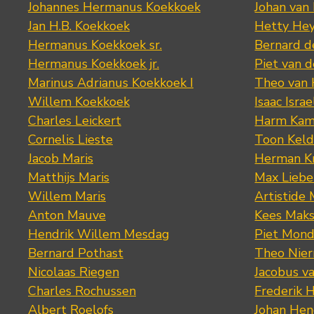
Johannes Hermanus Koekkoek
Johan van
Jan H.B. Koekkoek
Hetty Hey
Hermanus Koekkoek sr.
Bernard 
Hermanus Koekkoek jr.
Piet van 
Marinus Adrianus Koekkoek I
Theo van
Willem Koekkoek
Isaac Israe
Charles Leickert
Harm Kam
Cornelis Lieste
Toon Keld
Jacob Maris
Herman K
Matthijs Maris
Max Lieb
Willem Maris
Artistide 
Anton Mauve
Kees Mak
Hendrik Willem Mesdag
Piet Mond
Bernard Pothast
Theo Nier
Nicolaas Riegen
Jacobus v
Charles Rochussen
Frederik 
Albert Roelofs
Johan Hen