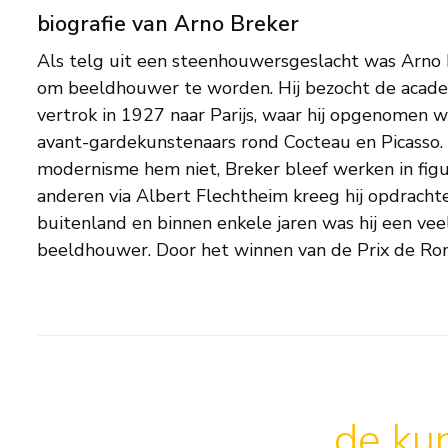
biografie van Arno Breker
Als telg uit een steenhouwersgeslacht was Arno
bijbehorend geldbedrag in 1932 kon hij twee jaar
om beeldhouwer te worden. Hij bezocht de acade
kunst bestuderen. Daarna keerde hij definitief teru
vertrok in 1927 naar Parijs, waar hij opgenomen w
liet het Naziregime zijn oog op hem vallen. 
avant-gardekunstenaars rond Cocteau en Picasso.
‘Sonderliste der Unersetzlichen Künstler’ te staan
modernisme hem niet, Breker bleef werken in figur
rijksopdrachten. Daardoor zou hij de geschiedenis
anderen via Albert Flechtheim kreeg hij opdrachte
meest bekende, maar ook omstreden Duitse kunste
buitenland en binnen enkele jaren was hij een ve
beeldhouwer. Door het winnen van de Prix de R
de kun