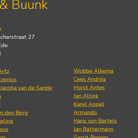
 & Buunk
s
scherstraat 27
Ede
d
Wobbe Alkema
Artz
Cees Andréa
tzenius
Horst Antes
 Jacoba van de Sande
Jan Altink
n
Karel Appel
r
Armando
n den Berg
Hans von Bartels
eling
Jan Battermann
loos
Gerrit Benner
rts