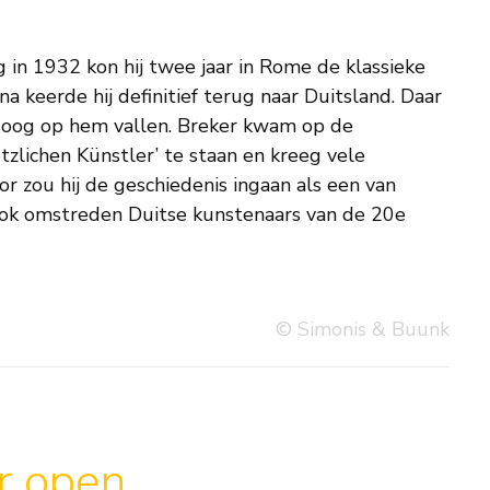
© Simonis & Buunk
ar open