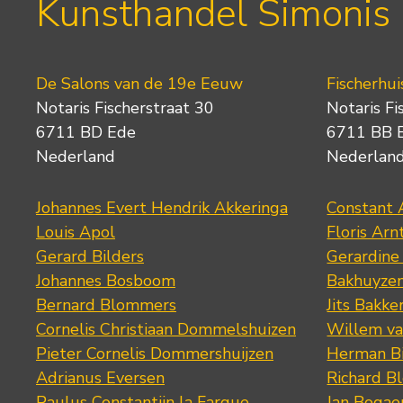
Kunsthandel Simonis
De Salons van de 19e Eeuw
Fischerhui
Notaris Fischerstraat 30
Notaris Fi
6711 BD Ede
6711 BB 
Nederland
Nederlan
Johannes Evert Hendrik Akkeringa
Constant 
Louis Apol
Floris Arn
Gerard Bilders
Gerardine
Johannes Bosboom
Bakhuyze
Bernard Blommers
Jits Bakke
Cornelis Christiaan Dommelshuizen
Willem va
Pieter Cornelis Dommershuijzen
Herman Bi
Adrianus Eversen
Richard B
Paulus Constantijn la Fargue
Jan Bogae