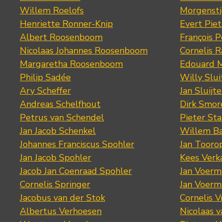
Willem Roelofs
Morgenst
Henriette Ronner-Knip
Evert Piet
Albert Roosenboom
François 
Nicolaas Johannes Roosenboom
Cornelis 
Margaretha Roosenboom
Edouard M
Philip Sadée
Willy Slui
Ary Scheffer
Jan Sluijte
Andreas Schelfhout
Dirk Smo
Petrus van Schendel
Pieter St
Jan Jacob Schenkel
Willem Ba
Johannes Franciscus Spohler
Jan Tooro
Jan Jacob Spohler
Kees Verk
Jacob Jan Coenraad Spohler
Jan Voerma
Cornelis Springer
Jan Voerma
Jacobus van der Stok
Cornelis 
Albertus Verhoesen
Nicolaas 