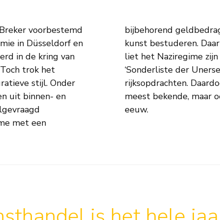
 Breker voorbestemd
 in Rome de klassieke
mie in Düsseldorf en
g naar Duitsland. Daar
erd in de kring van
Breker kwam op de
 Toch trok het
 en kreeg vele
atieve stijl. Onder
 ingaan als een van
n uit binnen- en
naars van de 20e
elgevraagd
eeuw.
ome met een
sthandel is het hele ja