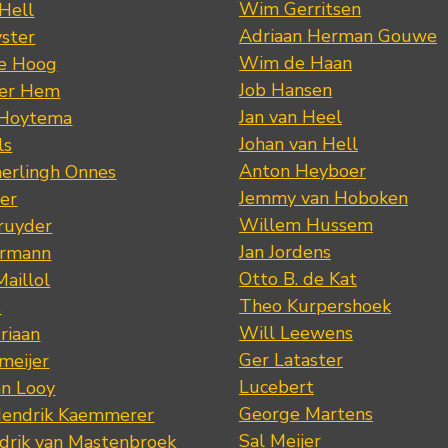
Wim Gerritsen
 Hell
Adriaan Herman Gouwe
ster
Wim de Haan
de Hoog
Job Hansen
der Hem
Jan van Heel
 Hoytema
Johan van Hell
ls
Anton Heyboer
erlingh Onnes
Jemmy van Hoboken
er
Willem Hussem
ruyder
Jan Jordens
ermann
Otto B. de Kat
Maillol
Theo Kurpershoek
s
Will Leewens
riaan
Ger Lataster
meijer
Lucebert
an Looy
George Martens
Hendrik Kaemmerer
Sal Meijer
drik van Mastenbroek