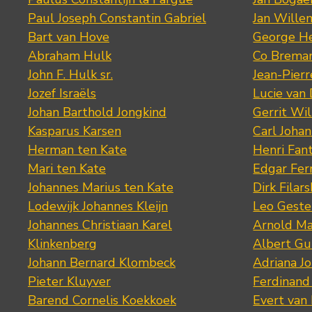
Paul Joseph Constantin Gabriel
Jan Wille
Bart van Hove
George He
Abraham Hulk
Co Brema
John F. Hulk sr.
Jean-Pier
Jozef Israëls
Lucie van 
Johan Barthold Jongkind
Gerrit Wil
Kasparus Karsen
Carl Joha
Herman ten Kate
Henri Fan
Mari ten Kate
Edgar Fer
Johannes Marius ten Kate
Dirk Filars
Lodewijk Johannes Kleijn
Leo Geste
Johannes Christiaan Karel
Arnold Ma
Klinkenberg
Albert Gu
Johann Bernard Klombeck
Adriana J
Pieter Kluyver
Ferdinand
Barend Cornelis Koekkoek
Evert van