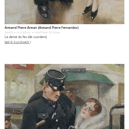
Armand Pierre Arman (Armand Pierre Fernandez)
beeld • sculptuur
• voorheen te koop
La danse du feu (de vuurdans)
bekijk kunstwerk