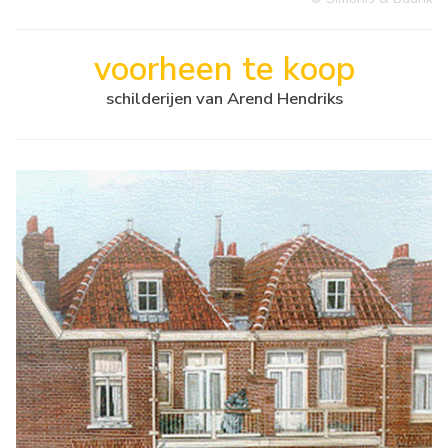
voorheen te koop
schilderijen van Arend Hendriks