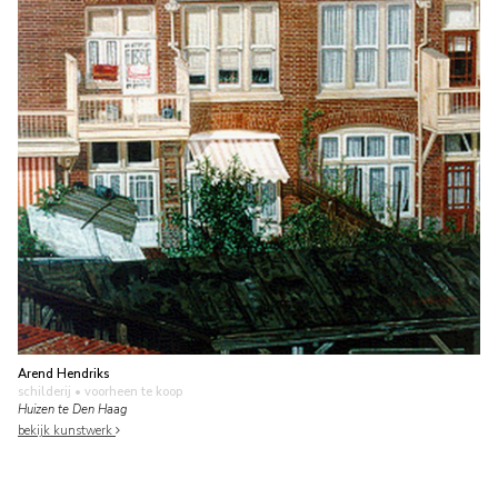
Arend Hendriks
schilderij
• voorheen te koop
Huizen te Den Haag
bekijk kunstwerk