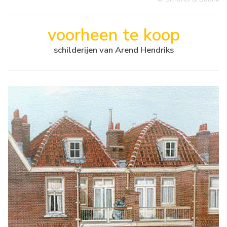
voorheen te koop
schilderijen van Arend Hendriks