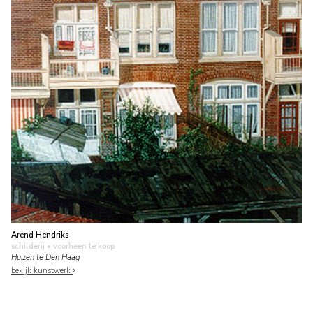
Arend Hendriks
schilderij
• voorheen te koop
Huizen te Den Haag
bekijk kunstwerk