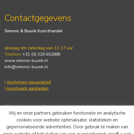
Contactgegevens
Simonis & Buunk Kunsthandel
dinsdag t/m zaterdag van 11-17 uur.
Telefoon
+31 (0) 318 652888
www.simonis-buunk.nl
info@simonis-buunk.nl
inschrijven nieuwsbrief
kunstwerk aanbieden
Algemene voorwaarden
Wij en onze partners gebruiken functionele en analytische
Privacy statement
Cookie Policy
cookies voor website optimalisatie, statistieken en
Disclaimer
gepersonaliseerde advertenties. Door gebruik te maken van
onze website of het sluiten van een overeenkomst, geeft u aan